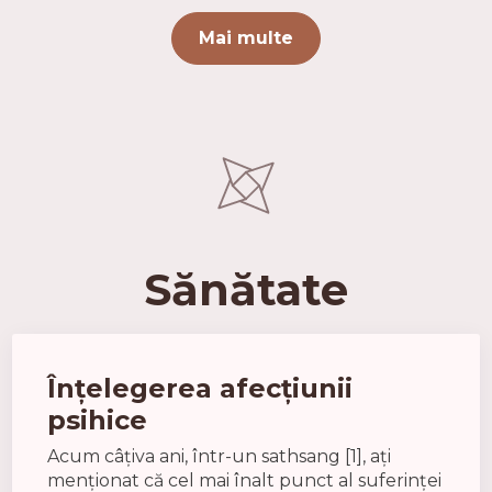
Mai multe
Sănătate
Înțelegerea afecțiunii
psihice
Acum câțiva ani, într-un sathsang [1], ați
menționat că cel mai înalt punct al suferinței