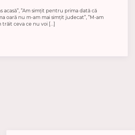
s acasă”, ”Am simțit pentru prima dată că
ima oară nu m-am mai simțit judecat”, ”M-am
 trăit ceva ce nu voi […]