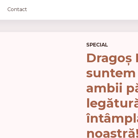
Contact
SPECIAL
Dragoș R
suntem 
ambii pă
legătură
întâmplă
noastră