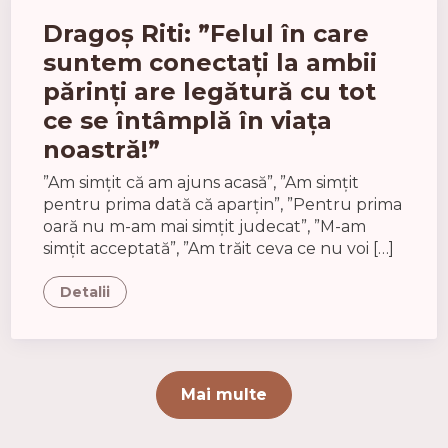
Dragoș Riti: ”Felul în care
suntem conectați la ambii
părinți are legătură cu tot
ce se întâmplă în viața
noastră!”
”Am simțit că am ajuns acasă”, ”Am simțit
pentru prima dată că aparțin”, ”Pentru prima
oară nu m-am mai simțit judecat”, ”M-am
simțit acceptată”, ”Am trăit ceva ce nu voi […]
Detalii
Mai multe