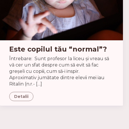
Este copilul tău “normal”?
Întrebare: Sunt profesor la liceu şi vreau să
vă cer un sfat despre cum să evit să fac
greşeli cu copiii, cum să-i inspir.
Aproximativ jumătate dintre elevii mei iau
Ritalin (n.r.- […]
Detalii