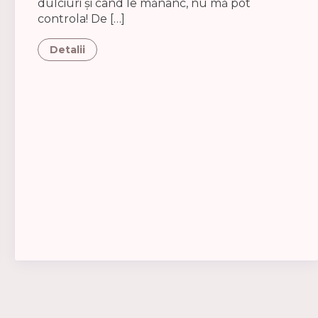
dulciuri și când le mănânc, nu mă pot
controla! De […]
Detalii