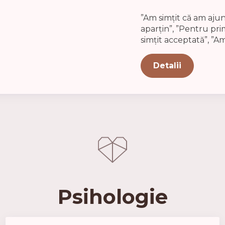
”Am simțit că am ajun
aparțin”, ”Pentru pr
simțit acceptată”, ”Am
Detalii
Psihologie