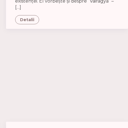
existenței. El vorbește și despre “Vairagya” –
[…]
Detalii