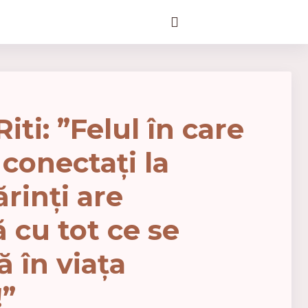
iti: ”Felul în care
conectați la
rinți are
 cu tot ce se
 în viața
!”