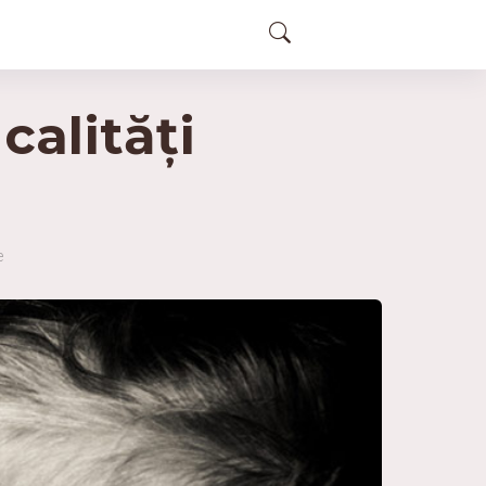
calități
e