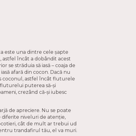
ta este una dintre cele șapte
 astfel încât a dobândit acest
or se străduia să iasă – coaja de
 iasă afară din cocon. Dacă nu
s coconul, astfel încât fluturele
 fluturelui puterea să-și
 oameni, crezând că-și iubesc
marjă de apreciere. Nu se poate
 diferite niveluri de atenție,
cocotieri, cât de mult ar trebui ud
pentru trandafirul tău, el va muri.