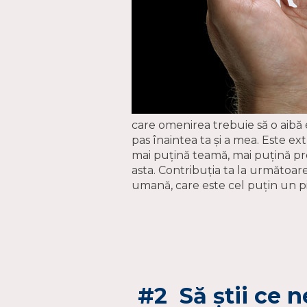
care omenirea trebuie să o aibă
pas înaintea ta și a mea. Este 
mai puțină teamă, mai puțină pr
asta. Contribuția ta la următoare
umană, care este cel puțin un pi
#2 Să știi ce n