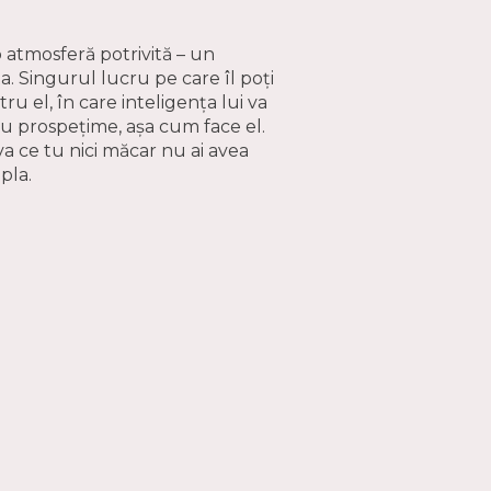
 atmosferă potrivită – un
 ta. Singurul lucru pe care îl poți
ru el, în care inteligența lui va
ă cu prospețime, așa cum face el.
va ce tu nici măcar nu ai avea
pla.