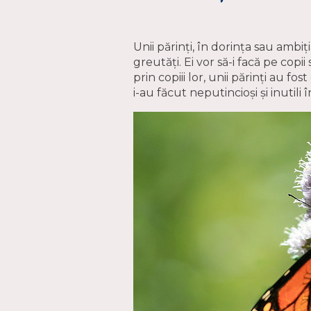
Unii părinți, în dorința sau ambiț
greutăți. Ei vor să-i facă pe copi
prin copiii lor, unii părinți au fo
i-au făcut neputincioși și inutili 