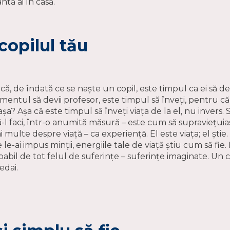
ntă ai în casă.
copilul tău
ă, de îndată ce se naște un copil, este timpul ca ei să d
mentul să devii profesor, este timpul să înveți, pentru că da
așa? Așa că este timpul să înveți viața de la el, nu invers.
ă-l faci, într-o anumită măsură – este cum să supraviețuia
i multe despre viață – ca experiență. El este viața; el știe.
 le-ai impus minții, energiile tale de viață știu cum să fi
pabil de tot felul de suferințe – suferințe imaginate. Un c
edai.