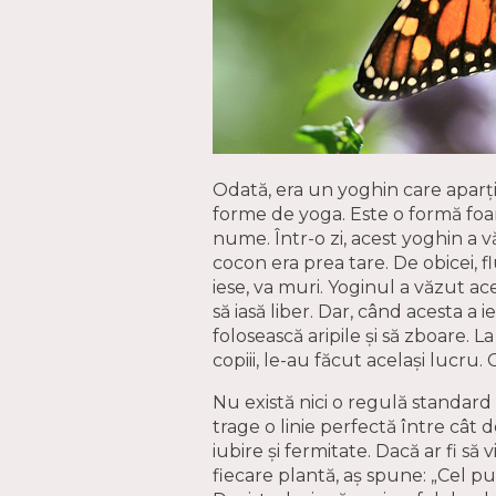
Odată, era un yoghin care aparți
forme de yoga. Este o formă foar
nume. Într-o zi, acest yoghin a v
cocon era prea tare. De obicei, 
iese, va muri. Yoginul a văzut ace
să iasă liber. Dar, când acesta a 
folosească aripile și să zboare. 
copiii, le-au făcut același lucru. 
Nu există nici o regulă standard 
trage o linie perfectă între cât d
iubire și fermitate. Dacă ar fi să
fiecare plantă, aș spune: „Cel puți