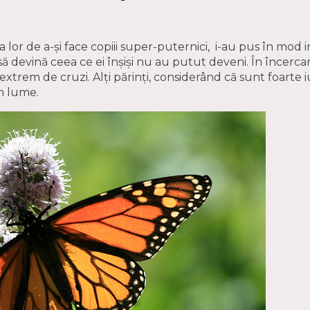
ia lor de a-și face copiii super-puternici, i-au pus în mod 
i să devină ceea ce ei înșiși nu au putut deveni. În încercar
st extrem de cruzi. Alți părinți, considerând că sunt foarte i
în lume.