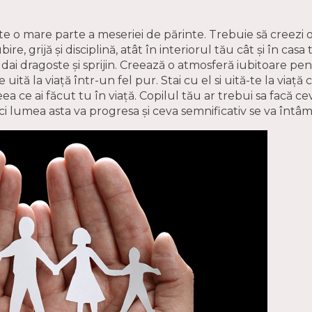
 o mare parte a meseriei de părinte. Trebuie să creezi o
e, grijă și disciplină, atât în interiorul tău cât și în casa
dai dragoste și sprijin. Creează o atmosferă iubitoare pent
e uită la viață într-un fel pur. Stai cu el si uită-te la viaț
ea ce ai făcut tu în viață. Copilul tău ar trebui sa facă ce
i lumea asta va progresa și ceva semnificativ se va întâm