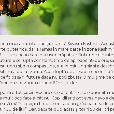
nea unei anumite tradiții, numită Șivaism Kashmir. Aceas
te puternică, dar a rămas în mare parte în zona Kashmir,
ăzut un cocon care era ușor crăpat, iar fluturele din interi
fluturele se luptă constant, timp de aproape 48 de ore, să
st lucru și, din compasiune, și-a folosit unghia și a deschi
ieșit, nu a putut zbura. Acea luptă de a ieși din cocon îi dă
La ce folos să fii future dacă nu poți zbura? O mulțime de
Copiii nu vor zbura niciodată în viața lor.
pentru toți copiii. Fiecare este diferit. Există o anumită 
e mult poți face și cât nu. Copii diferiți pot avea nevoie de
 vii și să mă întrebi, în timp ce eu stau în grădina mea de 
n 50 de litri”. Dar, dacă te duci acasă și torni 50 de litri 