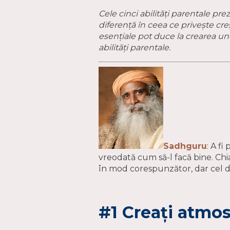
Cele cinci abilități parentale pr
diferență în ceea ce privește cre
esențiale pot duce la crearea unei
abilități parentale.
Sadhguru
: A f
vreodată cum să-l facă bine. Chia
în mod corespunzător, dar cel d
#1 Creați atmos