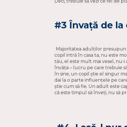
Deci, trebuie să vezi ce fel de pla
#3 Învață de la 
Majoritatea adulților presupun c
copil intră în casa ta, nu este mo
tău, el este mult mai vesel, nu-i 
învăța – lucru pe care trebuie s
în sine, un copil știe el singur ma
dai la o parte influențele pe care
știe cum să fie. Un adult este ca
că este timpul să înveți, nu să pr