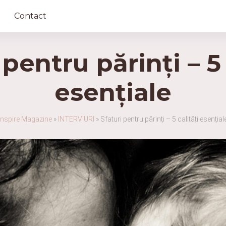
Contact
 pentru părinți – 5 
esențiale
Inspire Magazine
»
INTERVIURI
»
Sfaturi pentru părinți – 5 calități esențial