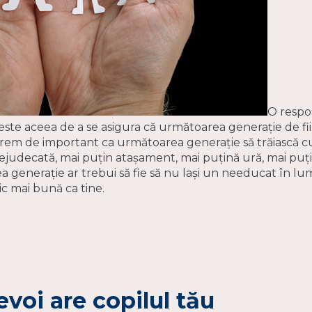
O respo
 este aceea de a se asigura că următoarea generație de f
extrem de important ca următoarea generație să trăiască 
ejudecată, mai puțin atașament, mai puțină ură, mai puți
a generație ar trebui să fie să nu lași un needucat în lume,
c mai bună ca tine.
evoi are copilul tău