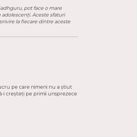
l Sadhguru, pot face o mare
u adolescenți. Aceste sfaturi
privire la fiecare dintre aceste
lucru pe care nimeni nu a știut
ă-i creșteți pe primii unsprezece