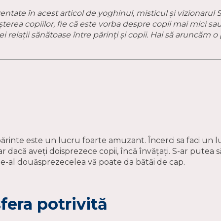
ezentate în acest articol de yoghinul, misticul și vizionaru
șterea copiilor, fie că este vorba despre copii mai mici sa
 relații sănătoase între părinți și copii. Hai să aruncăm o 
i părinte este un lucru foarte amuzant. Încerci sa faci un 
r dacă aveți doisprezece copii, încă învățați. S-ar putea s
e-al douăsprezecelea vă poate da bătăi de cap.
fera potrivită