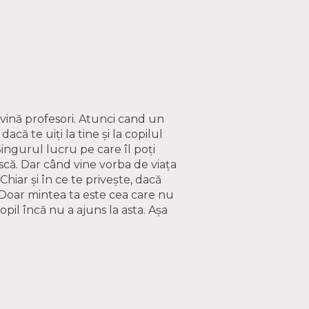
evină profesori. Atunci cand un
că te uiți la tine și la copilul
 Singurul lucru pe care îl poți
scă. Dar când vine vorba de viața
 Chiar și în ce te privește, dacă
e. Doar mintea ta este cea care nu
opil încă nu a ajuns la asta. Așa