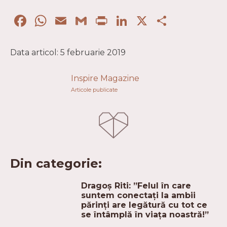
Facebook
WhatsApp
Email
Gmail
Print
LinkedIn
X
Partaj
Data articol: 5 februarie 2019
Inspire Magazine
Articole publicate
Din categorie:
Dragoș Riti: ”Felul în care
suntem conectați la ambii
părinți are legătură cu tot ce
se întâmplă în viața noastră!”