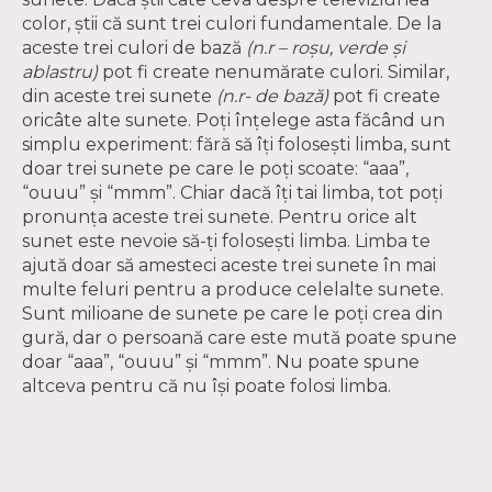
color, ştii că sunt trei culori fundamentale. De la
aceste trei culori de bază
(n.r – roșu, verde și
ablastru)
pot fi create nenumărate culori. Similar,
din aceste trei sunete
(n.r- de bază)
pot fi create
oricâte alte sunete. Poţi înţelege asta făcând un
simplu experiment: fără să îţi foloseşti limba, sunt
doar trei sunete pe care le poţi scoate: “aaa”,
“ouuu” şi “mmm”. Chiar dacă îţi tai limba, tot poţi
pronunţa aceste trei sunete. Pentru orice alt
sunet este nevoie să-ţi foloseşti limba. Limba te
ajută doar să amesteci aceste trei sunete în mai
multe feluri pentru a produce celelalte sunete.
Sunt milioane de sunete pe care le poţi crea din
gură, dar o persoană care este mută poate spune
doar “aaa”, “ouuu” şi “mmm”. Nu poate spune
altceva pentru că nu îşi poate folosi limba.