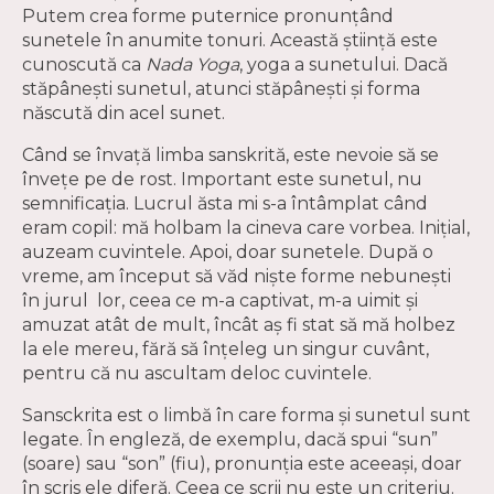
Putem crea forme puternice pronunțând
sunetele în anumite tonuri. Această știință este
cunoscută ca
Nada Yoga
, yoga a sunetului. Dacă
stăpânești sunetul, atunci stăpânești și forma
născută din acel sunet.
Când se învață limba sanskrită, este nevoie să se
învețe pe de rost. Important este sunetul, nu
semnificația. Lucrul ăsta mi s-a întâmplat când
eram copil: mă holbam la cineva care vorbea. Inițial,
auzeam cuvintele. Apoi, doar sunetele. După o
vreme, am început să văd niște forme nebunești
în jurul lor, ceea ce m-a captivat, m-a uimit și
amuzat atât de mult, încât aș fi stat să mă holbez
la ele mereu, fără să înțeleg un singur cuvânt,
pentru că nu ascultam deloc cuvintele.
Sansckrita est o limbă în care forma și sunetul sunt
legate. În engleză, de exemplu, dacă spui “sun”
(soare) sau “son” (fiu), pronunția este aceeași, doar
în scris ele diferă. Ceea ce scrii nu este un criteriu.