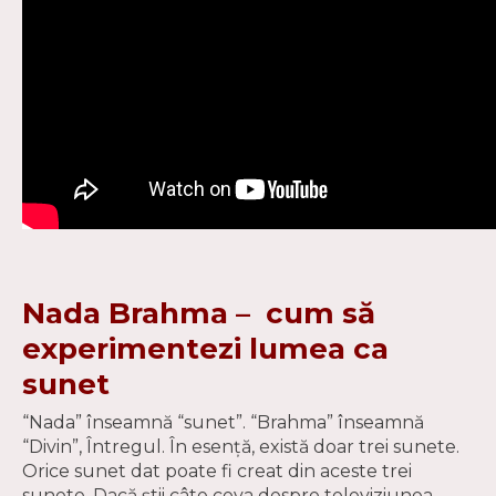
Nada Brahma – cum să
experimentezi lumea ca
sunet
“Nada” înseamnă “sunet”. “Brahma” înseamnă
“Divin”, Întregul. În esenţă, există doar trei sunete.
Orice sunet dat poate fi creat din aceste trei
sunete. Dacă ştii câte ceva despre televiziunea