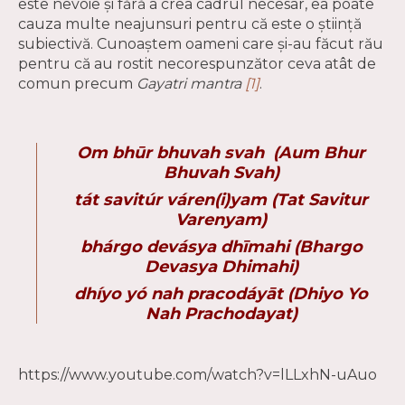
este nevoie și fără a crea cadrul necesar, ea poate
cauza multe neajunsuri pentru că este o știință
subiectivă. Cunoaștem oameni care și-au făcut rău
pentru că au rostit necorespunzător ceva atât de
comun precum
Gayatri mantra
[1]
.
Om bhūr bhuvah svah (
Aum Bhur
Bhuvah Svah)
tát savitúr váren(i)yam (
Tat Savitur
Varenyam)
bhárgo devásya dhīmahi (
Bhargo
Devasya Dhimahi)
dhíyo yó nah pracodáyāt
(
Dhiyo Yo
Nah Prachodayat)
https://www.youtube.com/watch?v=lLLxhN-uAuo