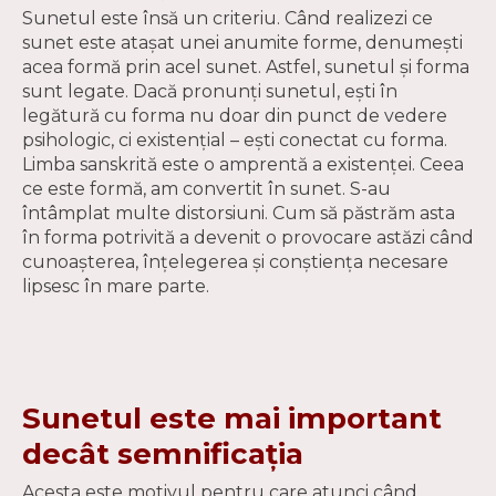
Sunetul este însă un criteriu. Când realizezi ce
sunet este atașat unei anumite forme, denumeşti
acea formă prin acel sunet. Astfel, sunetul şi forma
sunt legate. Dacă pronunţi sunetul, eşti în
legătură cu forma nu doar din punct de vedere
psihologic, ci existenţial – eşti conectat cu forma.
Limba sanskrită este o amprentă a existenţei. Ceea
ce este formă, am convertit în sunet. S-au
întâmplat multe distorsiuni. Cum să păstrăm asta
în forma potrivită a devenit o provocare astăzi când
cunoaşterea, înţelegerea şi conştienţa necesare
lipsesc în mare parte.
Sunetul este mai important
decât semnificaţia
Acesta este motivul pentru care atunci când