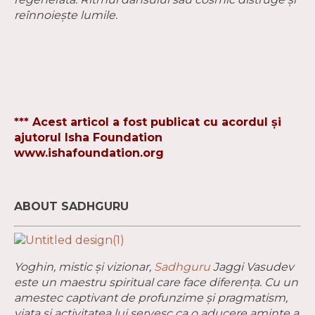
reînnoieşte lumile.
*** Acest articol a fost publicat cu acordul și
ajutorul Isha Foundation
www.ishafoundation.org
ABOUT SADHGURU
Yoghin, mistic și vizionar,
Sadhguru
Jaggi Vasudev
este un maestru spiritual care face diferența. Cu un
amestec captivant de profunzime și pragmatism,
viața și activitatea lui servesc ca o aducere aminte a