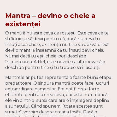
Mantra – devino o cheie a
existenței
O mantră nu este ceva ce rostești. Este ceva ce te
străduiești să devii pentru că, dacă nu devii tu
însuți acea cheie, existența nu ți se va dezvălui. Să
devii o mantră înseamnă că tu însuți devii cheia.
Numai dacă tu ești cheia, poți deschide
încuietoarea. Altfel, este nevoie ca altcineva să o
deschidă pentru tine și tu trebuie să îl asculți.
Mantrele ar putea reprezenta o foarte bună etapă
pregătitoare. O singură mantră poate face lucruri
extraordinare oamenilor. Ele pot fi niște forțe
eficiente pentru a crea ceva, dar asta numai dacă
ele vin dintr-o sursă care are o înțelegere deplină
a sunetului. Când spunem: “toate acestea sunt
sunete”, vorbim despre creația însăși. Dacă o