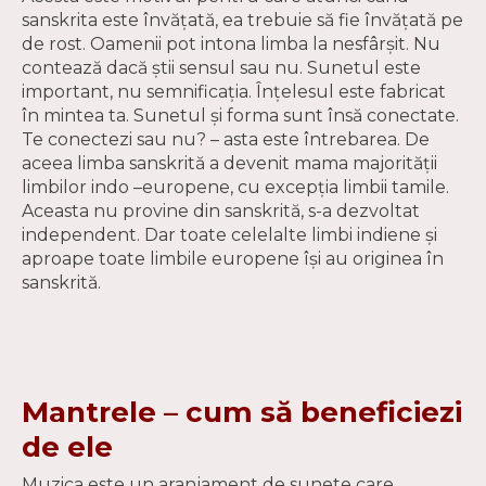
sanskrita este învăţată, ea trebuie să fie învăţată pe
de rost. Oamenii pot intona limba la nesfârşit. Nu
contează dacă ştii sensul sau nu. Sunetul este
important, nu semnificaţia. Înţelesul este fabricat
în mintea ta. Sunetul şi forma sunt însă conectate.
Te conectezi sau nu? – asta este întrebarea. De
aceea limba sanskrită a devenit mama majorităţii
limbilor indo –europene, cu excepţia limbii tamile.
Aceasta nu provine din sanskrită, s-a dezvoltat
independent. Dar toate celelalte limbi indiene şi
aproape toate limbile europene îşi au originea în
sanskrită.
Mantrele – cum să beneficiezi
de ele
Muzica este un aranjament de sunete care