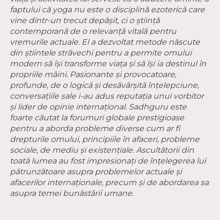
faptului că yoga nu este o disciplină ezoterică care
vine dintr-un trecut depășit, ci o știință
contemporană de o relevanță vitală pentru
vremurile actuale. El a dezvoltat metode născute
din știintele străvechi pentru a permite omului
modern să își transforme viața și să își ia destinul în
propriile mâini. Pasionante și provocatoare,
profunde, de o logică și desăvârșită înțelepciune,
conversațiile sale i-au adus reputația unui vorbitor
și lider de opinie internațional. Sadhguru este
foarte căutat la forumuri globale prestigioase
pentru a aborda probleme diverse cum ar fi
drepturile omului, principiile în afaceri, probleme
sociale, de mediu și existențiale. Ascultătorii din
toată lumea au fost impresionați de înțelegerea lui
pătrunzătoare asupra problemelor actuale și
afacerilor internaționale, precum și de abordarea sa
asupra temei bunăstării umane.