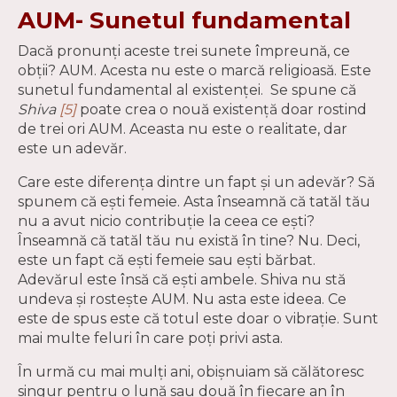
AUM- Sunetul fundamental
Dacă pronunţi aceste trei sunete împreună, ce
obţii? AUM. Acesta nu este o marcă religioasă. Este
sunetul fundamental al existenţei. Se spune că
Shiva
[5]
poate crea o nouă existenţă doar rostind
de trei ori AUM. Aceasta nu este o realitate, dar
este un adevăr.
Care este diferenţa dintre un fapt şi un adevăr? Să
spunem că eşti femeie. Asta înseamnă că tatăl tău
nu a avut nicio contribuţie la ceea ce eşti?
Înseamnă că tatăl tău nu există în tine? Nu. Deci,
este un fapt că eşti femeie sau eşti bărbat.
Adevărul este însă că eşti ambele. Shiva nu stă
undeva şi rosteşte AUM. Nu asta este ideea. Ce
este de spus este că totul este doar o vibraţie. Sunt
mai multe feluri în care poți privi asta.
În urmă cu mai mulţi ani, obişnuiam să călătoresc
singur pentru o lună sau două în fiecare an în