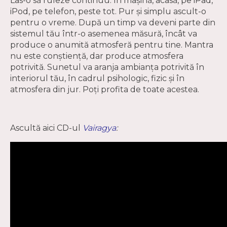
Las-o să ruleze continuu. În maşină, acasă, pe iPad,
iPod, pe telefon, peste tot. Pur şi simplu ascult-o
pentru o vreme. După un timp va deveni parte din
sistemul tău într-o asemenea măsură, încât va
produce o anumită atmosferă pentru tine. Mantra
nu este conştienţă, dar produce atmosfera
potrivită. Sunetul va aranja ambianţa potrivită în
interiorul tău, în cadrul psihologic, fizic şi în
atmosfera din jur. Poţi profita de toate acestea.
Ascultă aici CD-ul
Vairagya
: