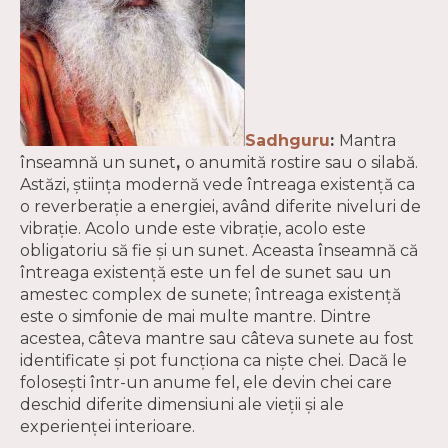
Sadhguru
:
Mantra
înseamnă un sunet
,
o anumită rostire sau o silabă.
Astăzi, știința modernă vede întreaga existență ca
o reverberație a energiei, având diferite niveluri de
vibrație. Acolo unde este vibrație, acolo este
obligatoriu să fie și un sunet. Aceasta înseamnă că
întreaga existență este un fel de sunet sau un
amestec complex de sunete; întreaga existență
este o simfonie de mai multe mantre. Dintre
acestea, câteva mantre sau câteva sunete au fost
identificate și pot funcționa ca niște chei. Dacă le
folosești într-un anume fel, ele devin chei care
deschid diferite dimensiuni ale vieții și ale
experienței interioare.