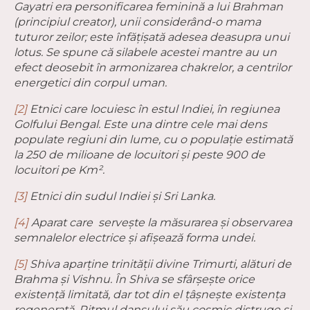
Gayatri era personificarea feminină a lui Brahman
(principiul creator), unii considerând-o mama
tuturor zeilor; este înfăţişată adesea deasupra unui
lotus. Se spune că silabele acestei mantre au un
efect deosebit în armonizarea chakrelor, a centrilor
energetici din corpul uman.
[2]
Etnici care locuiesc în estul Indiei, în regiunea
Golfului Bengal. Este una dintre cele mai dens
populate regiuni din lume, cu o populație estimată
la 250 de milioane de locuitori și peste 900 de
locuitori pe Km².
[3]
Etnici din sudul Indiei și Sri Lanka.
[4]
Aparat care servește la măsurarea și observarea
semnalelor electrice și afișează forma undei.
[5]
Shiva aparține trinității divine Trimurti, alături de
Brahma şi Vishnu. În Shiva se sfârşeşte orice
existenţă limitată, dar tot din el ţâşneşte existenţa
regenerată. Ritmul dansului său cosmic distruge şi