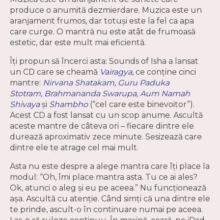
produce o anumită dezmierdare. Muzica este un
aranjament frumos, dar totuşi este la fel ca apa
care curge. O mantră nu este atât de frumoasă
estetic, dar este mult mai eficientă.
Îți propun să încerci asta: Sounds of Isha a lansat
un CD care se cheamă
Vairagya
,
ce conţine cinci
mantre:
Nirvana Shatakam, Guru Paduka
Stotram, Brahmananda Swarupa, Aum Namah
Shivaya
şi
Shambho
(“cel care este binevoitor”).
Acest CD a fost lansat cu un scop anume. Ascultă
aceste mantre de câteva ori – fiecare dintre ele
durează aproximativ zece minute. Sesizează care
dintre ele te atrage cel mai mult.
Asta nu este despre a alege mantra care îţi place la
modul: “Oh, îmi place mantra asta. Tu ce ai ales?
Ok, atunci o aleg şi eu pe aceea.” Nu funcţionează
aşa. Ascultă cu atenţie. Când simţi că una dintre ele
te prinde, ascult-o în continuare numai pe aceea.