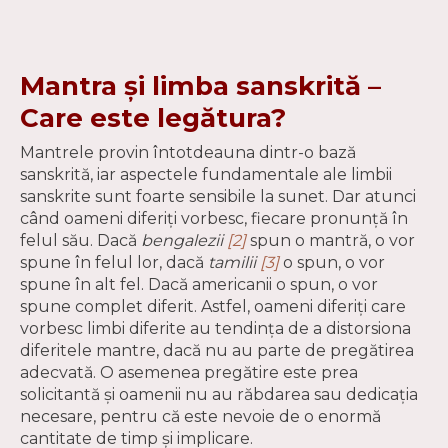
Mantra și limba sanskrită –
Care este legătura?
Mantrele provin întotdeauna dintr-o bază
sanskrită, iar aspectele fundamentale ale limbii
sanskrite sunt foarte sensibile la sunet. Dar atunci
când oameni diferiți vorbesc, fiecare pronunță în
felul său. Dacă
bengalezii
[2]
spun o mantră, o vor
spune în felul lor, dacă
tamilii
[3]
o spun, o vor
spune în alt fel. Dacă americanii o spun, o vor
spune complet diferit. Astfel, oameni diferiți care
vorbesc limbi diferite au tendința de a distorsiona
diferitele mantre, dacă nu au parte de pregătirea
adecvată. O asemenea pregătire este prea
solicitantă și oamenii nu au răbdarea sau dedicația
necesare, pentru că este nevoie de o enormă
cantitate de timp și implicare.