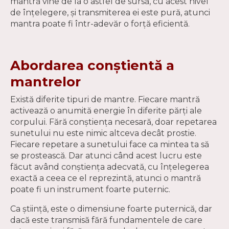
mantră vine de la o astfel de sursă, cu acest nivel
de înțelegere, și transmiterea ei este pură, atunci
mantra poate fi într-adevăr o forță eficientă.
Abordarea conștientă a
mantrelor
Există diferite tipuri de mantre. Fiecare mantră
activează o anumită energie în diferite părți ale
corpului. Fără conștiența necesară, doar repetarea
sunetului nu este nimic altceva decât prostie.
Fiecare repetare a sunetului face ca mintea ta să
se prostească. Dar atunci când acest lucru este
făcut având conștiența adecvată, cu înțelegerea
exactă a ceea ce el reprezintă, atunci o mantră
poate fi un instrument foarte puternic.
Ca știință, este o dimensiune foarte puternică, dar
dacă este transmisă fără fundamentele de care