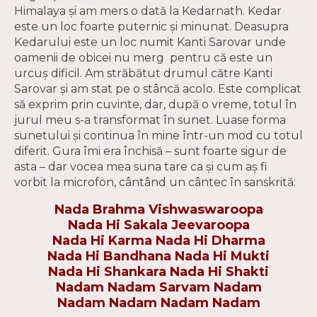
Himalaya şi am mers o dată la Kedarnath. Kedar
este un loc foarte puternic şi minunat. Deasupra
Kedarului este un loc numit Kanti Sarovar unde
oamenii de obicei nu merg pentru că este un
urcuş dificil. Am străbătut drumul către Kanti
Sarovar şi am stat pe o stâncă acolo. Este complicat
să exprim prin cuvinte, dar, după o vreme, totul în
jurul meu s-a transformat în sunet. Luase forma
sunetului şi continua în mine într-un mod cu totul
diferit. Gura îmi era închisă – sunt foarte sigur de
asta – dar vocea mea suna tare ca şi cum aş fi
vorbit la microfon, cântând un cântec în sanskrită:
Nada Brahma Vishwaswaroopa
Nada Hi Sakala Jeevaroopa
Nada Hi Karma Nada Hi Dharma
Nada Hi Bandhana Nada Hi Mukti
Nada Hi Shankara Nada Hi Shakti
Nadam Nadam Sarvam Nadam
Nadam Nadam Nadam Nadam