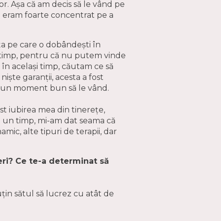
lor. Așa că am decis să le vând pe
t eram foarte concentrat pe a
ța pe care o dobândești în
 timp, pentru că nu putem vinde
, în același timp, căutam ce să
iște garanții, acesta a fost
a un moment bun să le vând.
st iubirea mea din tinerețe,
pă un timp, mi-am dat seama că
mic, alte tipuri de terapii, dar
eri? Ce te-a determinat să
țin sătul să lucrez cu atât de