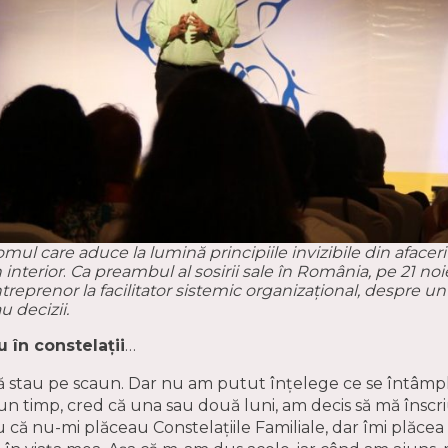
l care aduce la lumină principiile invizibile din afaceri și
 interior
.
Ca preambul al sosirii sale în România, pe 21 no
reprenor la facilitator sistemic organizațional, despre un
 decizii.
 în constelații
…
stau pe scaun. Dar nu am putut înțelege ce se întâmplă 
 timp, cred că una sau două luni, am decis să mă înscriu
că nu-mi plăceau Constelațiile Familiale, dar îmi plăcea ro