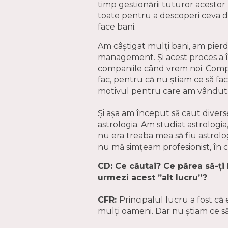
timp gestionării tuturor acestor 
toate pentru a descoperi ceva d
face bani.
Am câștigat mulți bani, am pier
management. Și acest proces a 
companiile când vrem noi. Compani
fac, pentru că nu știam ce să fac
motivul pentru care am vândut t
Și așa am început să caut divers
astrologia. Am studiat astrologi
nu era treaba mea să fiu astrolog.
nu mă simțeam profesionist, în c
CD: Ce căutai? Ce părea să-ți
urmezi acest ”alt lucru”?
CFR:
Principalul lucru a fost că
mulți oameni. Dar nu știam ce să