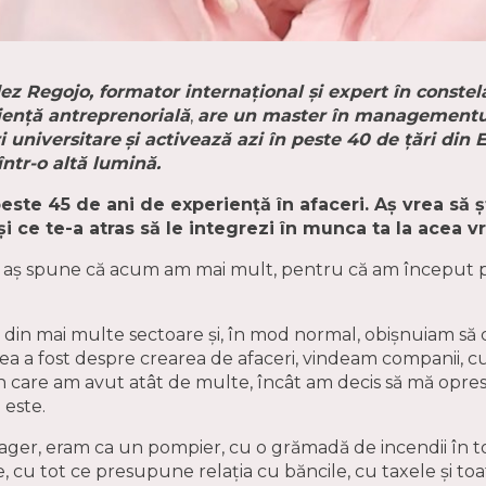
ez Regojo, formator internațional și expert în constela
iență antreprenorială
,
are un master în managementul 
i universitare
și activează azi în peste 40 de țări din
ntr-o altă lumină.
este 45 de ani de experiență în afaceri. Aș vrea să 
și ce te-a atras să le integrezi în munca ta la acea 
, aș spune că acum am mai mult, pentru că am început pe
din mai multe sectoare și, în mod normal, obișnuiam să 
a mea a fost despre crearea de afaceri, vindeam companii
care am avut atât de multe, încât am decis să mă opresc
 este.
ager, eram ca un pompier, cu o grămadă de incendii în to
 cu tot ce presupune relația cu băncile, cu taxele și to