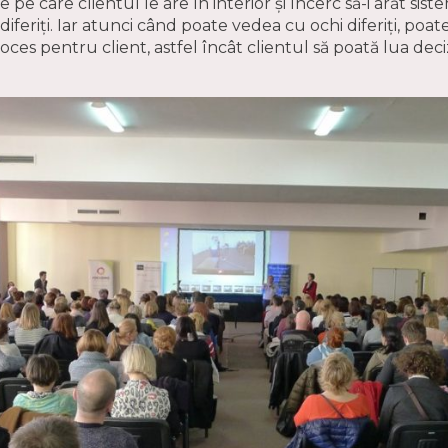
e pe care clientul le are în interior și încerc să-i arăt si
feriți. Iar atunci când poate vedea cu ochi diferiți, poate 
oces pentru client, astfel încât clientul să poată lua dec