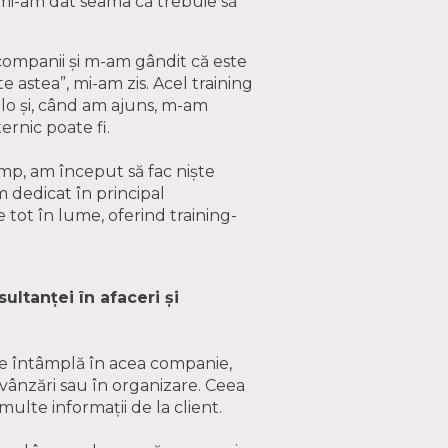
 mi-am dat seama că trebuie să
 companii și m-am gândit că este
e astea”, mi-am zis. Acel training
olo și, când am ajuns, m-am
rnic poate fi.
timp, am început să fac niște
m dedicat în principal
 tot în lume, oferind training-
ultanței în afaceri și
se întâmplă în acea companie,
 vânzări sau în organizare. Ceea
ulte informații de la client.