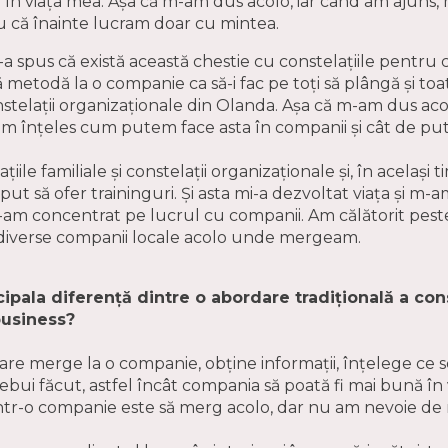
în viața mea. Așa că m-am dus acolo, iar când am ajuns,
u că înainte lucram doar cu mintea.
i-a spus că există această chestie cu constelațiile pentru
 metodă la o companie ca să-i fac pe toți să plângă și toat
nstelații organizaționale din Olanda. Așa că m-am dus ac
m înțeles cum putem face asta în companii și cât de pute
ile familiale și constelații organizaționale și, în același 
put să ofer traininguri. Și asta mi-a dezvoltat viața și m-a
M-am concentrat pe lucrul cu companii. Am călătorit peste
cu diverse companii locale acolo unde mergeam.
ipala diferență dintre o abordare tradițională a cons
business?
are merge la o companie, obține informații, înțelege ce 
rebui făcut, astfel încât compania să poată fi mai bună în
 într-o companie este să merg acolo, dar nu am nevoie de m