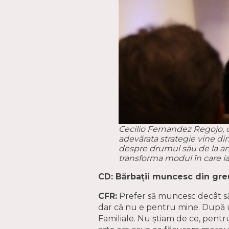
Cecilio Fernandez Regojo, omu
adevărata strategie vine din
despre drumul său de la ant
transforma modul în care iau
CD: Bărbații muncesc din greu
CFR:
Prefer să muncesc decât să 
dar că nu e pentru mine. După un
Familiale. Nu știam de ce, pentru 