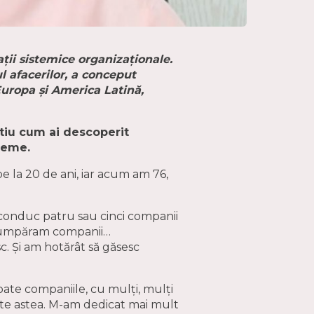
ții sistemice organizaționale.
afacerilor, a conceput
 Europa și America Latină,
știu cum ai descoperit
vreme.
 la 20 de ani, iar acum am 76,
conduc patru sau cinci companii
, cumpăram companii…
. Și am hotărât să găsesc
ate companiile, cu mulți, mulți
ate astea. M-am dedicat mai mult