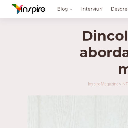
Blog
Interviuri
Despre
Dincol
aborda
m
Inspire Magazine
»
INT