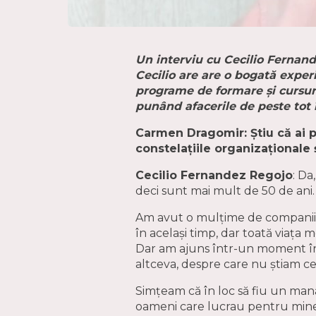
Un interviu cu Cecilio Fernand
Cecilio are
are o bogată exper
programe de formare și cursur
punând afacerile de peste tot î
Carmen Dragomir: Știu că ai p
constelațiile organizaționale 
Cecilio Fernandez Regojo
: Da
deci sunt mai mult de 50 de ani.
Am avut o mulțime de companii 
în același timp, dar toată viaț
Dar am ajuns într-un moment în 
altceva, despre care nu știam ce
Simțeam că în loc să fiu un man
oameni care lucrau pentru mine,