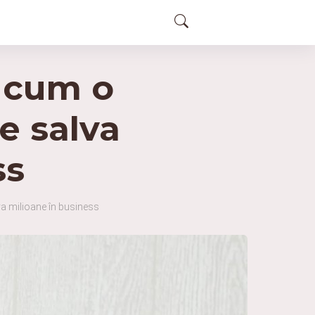
: cum o
e salva
ss
a milioane în business