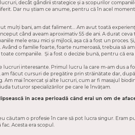
lucruri, decât gândirii strategice și a scopurilor companii
iferit. Dar nu știam ce anume, pentru că în acel momen
dut mulți bani, am dat faliment… Am avut toată experien
început când aveam aproximativ 55 de ani. A durat ceva
ile mele erau mici și mijlocii, așa că a fost un proces. Și
. Având o familie foarte, foarte numeroasă, trebuia să am n
oate companiile. Și a fost o decizie bună, pentru că er
e lucruri interesante. Primul lucru la care m-am dus a fo
a, am făcut cursuri de pregătire prin străinătate dar, du
 Am mai încercat și alte lucruri, cum ar fi masajul biodina
iuda tuturor specializărilor pe care le învățam.
 lipsească în acea perioadă când erai un om de afac
 eu căutam o profesie în care să pot lucra singur. Eram pu
 fac. Acesta era scopul.