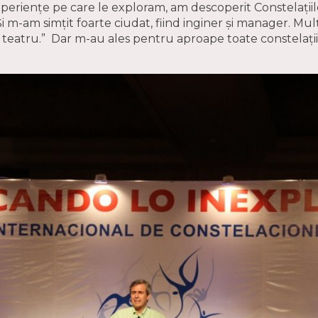
xperiențe pe care le exploram, am descoperit Constelațiile
Și m-am simțit foarte ciudat, fiind inginer și manager. M
e teatru.” Dar m-au ales pentru aproape toate constelații