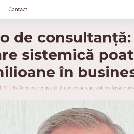
Contact
o de consultanță
re sistemică poat
ilioane în busine
ERVIURI
»
Dincolo de consultanță: cum o abordare sistemică poate salv