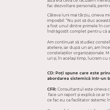
asta era ceva ce făcusem mereu 
fac dezvoltare personală, pentr
Câteva luni mai târziu, cineva m
imposibil: ”Nu pot să duc această
a fost unul dintre primele în co
îndrăgostit complet pentru că a
Am continuat să studiez constelați
ateliere, iar după un an, am înce
constelațiilor organizaționale. 
uri și, în același timp, lucram 
CD: Poți spune care este princ
abordarea sistemică într-un 
CFR:
Consultantul este cineva c
face un raport și explică ce ar t
ce fac eu ca facilitator sistemic