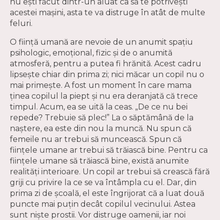
nu ești făcut dintr-un aluat ca să te potrivești
acestei mașini, asta te va distruge în atât de multe
feluri.
O ființă umană are nevoie de un anumit spațiu
psihologic, emoțional, fizic și de o anumită
atmosferă, pentru a putea fi hrănită. Acest cadru
lipsește chiar din prima zi; nici măcar un copil nu o
mai primește. A fost un moment în care mama
ținea copilul la piept și nu era deranjată că trece
timpul. Acum, ea se uită la ceas. „De ce nu bei
repede? Trebuie să plec!” La o săptămână de la
naștere, ea este din nou la muncă. Nu spun că
femeile nu ar trebui să muncească. Spun că
ființele umane ar trebui să trăiască bine. Pentru ca
ființele umane să trăiască bine, există anumite
realități interioare. Un copil ar trebui să crească fără
griji cu privire la ce se va întâmpla cu el. Dar, din
prima zi de școală, el este îngrijorat că a luat două
puncte mai puțin decât copilul vecinului. Astea
sunt niște prostii. Vor distruge oamenii, iar noi