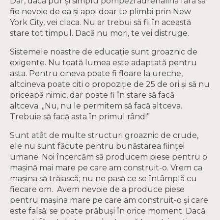
Dar, dacă pur și simplu pompezi adrenalină fără să
fie nevoie de ea și apoi doar te plimbi prin New
York City, vei claca. Nu ar trebui să fii în această
stare tot timpul. Dacă nu mori, te vei distruge.
Sistemele noastre de educație sunt groaznic de
exigente. Nu toată lumea este adaptată pentru
asta. Pentru cineva poate fi floare la ureche,
altcineva poate citi o propoziție de 25 de ori și să nu
priceapă nimic, dar poate fi în stare să facă
altceva. „Nu, nu le permitem să facă altceva.
Trebuie să facă asta în primul rând!”
Sunt atât de multe structuri groaznic de crude,
ele nu sunt făcute pentru bunăstarea ființei
umane. Noi încercăm să producem piese pentru o
mașină mai mare pe care am construit-o. Vrem ca
mașina să trăiască; nu ne pasă ce se întâmplă cu
fiecare om. Avem nevoie de a produce piese
pentru mașina mare pe care am construit-o și care
este falsă; se poate prăbuși în orice moment. Dacă