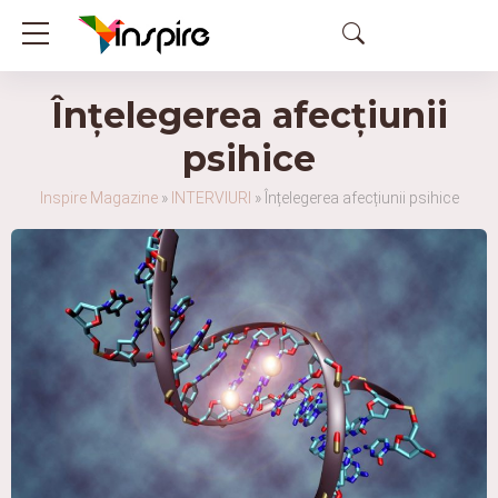
Înțelegerea afecțiunii
psihice
Inspire Magazine
»
INTERVIURI
»
Înțelegerea afecțiunii psihice