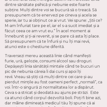
dintre sănătate psihică și nebunie este foarte
subțire. Mulți dintre voi se bucură să o treacă. Să
presupunem că te enervezi pe cineva și acela se
sperie, iar tu ai obținut ce ai vrut. Vei spune: „Știi ce?
M-am înfuriat tare pe el, iar el s-a sucit imediat și a
făcut ceea ce am vrut eu.” În acel moment ai
înnebunit și ți-ai revenit, și se pare că asta îți place.
Să presupunem că te înfurii și nu îți mai revii,
atunci este o chestiune diferită.
Traversezi mereu această linie când manifești
furie, ură, gelozie, consumi alcool sau droguri.
Depășești linia sănătății mintale când te bucuri un
pic de nebunia căreia îi dai curs și apoi îți
revii. Vreau să știți că mulți dintre cei care și-au
pierdut mințile au fost oameni perfect „normali”, ca
voi. Într-o singură zi normalitatea lor a dispărut.
Ceva s-a stricat și deodată au ajuns pe străzi. Este
ca atunci când corpul dezvoltă boli. Poți fi bine azi,
dar mâine dimineață medicul tău îți spune că ai