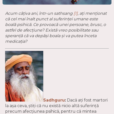
Acum câțiva ani
, într-un sathsang
[1]
, ați menționat
că cel mai înalt punct al suferinței umane este
boală psihică. Ce provoacă unei persoane, brusc, o
astfel de afecțiune? Există vreo posibilitate sau
speranță că va depăși boala și va putea înceta
medicația?
Sadhguru
:
Dacă ați fost martori
la așa ceva, știți că nu există nicio altă suferință
precum afecțiunea psihică, pentru că mintea