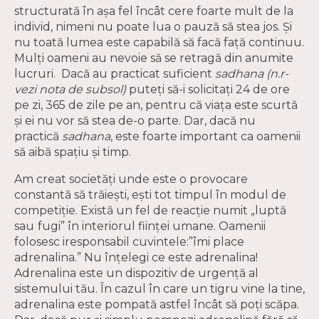
structurată în așa fel încât cere foarte mult de la
individ, nimeni nu poate lua o pauză să stea jos. Și
nu toată lumea este capabilă să facă față continuu.
Mulţi oameni au nevoie să se retragă din anumite
lucruri. Dacă au practicat suficient
sadhana
(n.r-
vezi nota de subsol)
puteţi să-i solicitaţi 24 de ore
pe zi, 365 de zile pe an, pentru că viața este scurtă
și ei nu vor să stea de-o parte. Dar, dacă nu
practică
sadhana
, este foarte important ca oamenii
să aibă spațiu și timp.
Am creat societăți unde este o provocare
constantă să trăiești, ești tot timpul în modul de
competiție. Există un fel de reacție numit „luptă
sau
fugi” în interiorul ființei umane. Oamenii
folosesc iresponsabil cuvintele:”îmi place
adrenalina.” Nu înțelegi ce este adrenalina!
Adrenalina este un dispozitiv de urgență al
sistemului tău. În cazul în care un tigru vine la tine,
adrenalina este pompată astfel încât să poți scăpa.