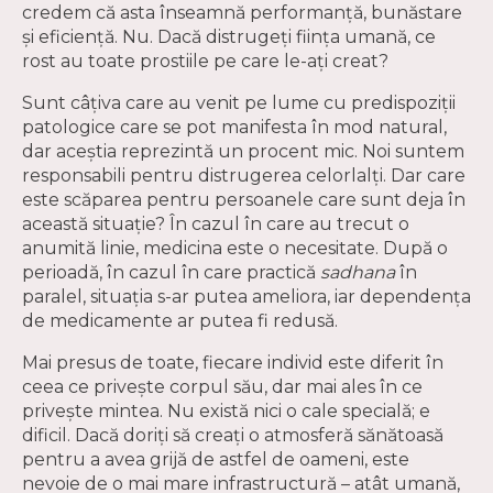
credem că asta înseamnă performanță, bunăstare
și eficiență. Nu. Dacă distrugeți ființa umană, ce
rost au toate prostiile pe care le-ați creat?
Sunt câțiva care au venit pe lume cu predispoziții
patologice care se pot manifesta în mod natural,
dar aceștia reprezintă un procent mic. Noi suntem
responsabili pentru distrugerea celorlalți. Dar care
este scăparea pentru persoanele care sunt deja în
această situație? În cazul în care au trecut o
anumită linie, medicina este o necesitate. După o
perioadă, în cazul în care practică
sadhana
în
paralel, situaţia s-ar putea ameliora, iar dependența
de medicamente ar putea fi redusă.
Mai presus de toate, fiecare individ este diferit în
ceea ce privește corpul său, dar mai ales în ce
privește mintea. Nu există nici o cale specială; e
dificil. Dacă doriți să creați o atmosferă sănătoasă
pentru a avea grijă de astfel de oameni, este
nevoie de o mai mare infrastructură – atât umană,