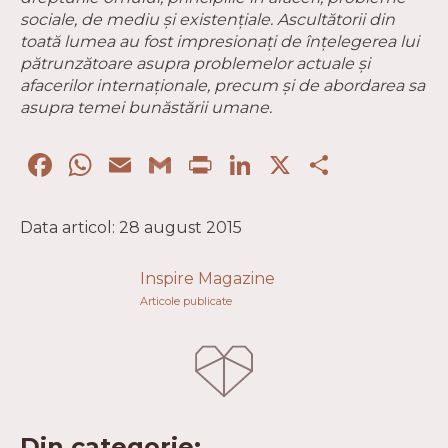
sociale, de mediu și existențiale. Ascultătorii din
toată lumea au fost impresionați de înțelegerea lui
pătrunzătoare asupra problemelor actuale și
afacerilor internaționale, precum și de abordarea sa
asupra temei bunăstării umane.
Facebook
WhatsApp
Email
Gmail
Print
LinkedIn
X
Partaj
Data articol: 28 august 2015
Inspire Magazine
Articole publicate
Din categorie: