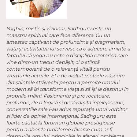
Yoghin, mistic și vizionar, Sadhguru este un
maestru spiritual care face diferența. Cu un
amestec captivant de profunzime și pragmatism,
viața și activitatea lui servesc ca o aducere aminte a
faptului că yoga nu este o disciplină ezoterică care
vine dintr-un trecut depășit, ci o știință
contemporană de o relevanță vitală pentru
vremurile actuale. El a dezvoltat metode născute
din știintele străvechi pentru a permite omului
modern să își transforme viața și să își ia destinul în
propriile mâini. Pasionante și provocatoare,
profunde, de o logică și desăvârșită înțelepciune,
conversațiile sale i-au adus reputația unui vorbitor
și lider de opinie internațional. Sadhguru este
foarte căutat la forumuri globale prestigioase
pentru a aborda probleme diverse cum ar fi
drepturile omului, principiile în afaceri, probleme