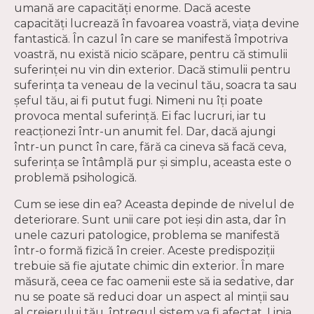
umană are capacități enorme. Dacă aceste
capacități lucrează în favoarea voastră, viața devine
fantastică. În cazul în care se manifestă împotriva
voastră, nu există nicio scăpare, pentru că stimulii
suferinței nu vin din exterior. Dacă stimulii pentru
suferința ta veneau de la vecinul tău, soacra ta sau
șeful tău, ai fi putut fugi. Nimeni nu îți poate
provoca mental suferință. Ei fac lucruri, iar tu
reacționezi într-un anumit fel. Dar, dacă ajungi
într-un punct în care, fără ca cineva să facă ceva,
suferința se întâmplă pur și simplu, aceasta este o
problemă psihologică.
Cum se iese din ea? Aceasta depinde de nivelul de
deteriorare. Sunt unii care pot ieși din asta, dar în
unele cazuri patologice, problema se manifestă
într-o formă fizică în creier. Aceste predispoziții
trebuie să fie ajutate chimic din exterior. În mare
măsură, ceea ce fac oamenii este să ia sedative, dar
nu se poate să reduci doar un aspect al minții sau
al creierului tău, întregul sistem va fi afectat. Linia