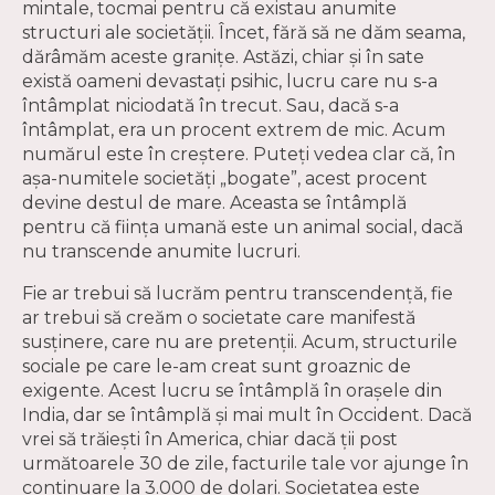
mintale, tocmai pentru că existau anumite
structuri ale societății. Încet, fără să ne dăm seama,
dărâmăm aceste granițe. Astăzi, chiar și în sate
există oameni devastați psihic, lucru care nu s-a
întâmplat niciodată în trecut. Sau, dacă s-a
întâmplat, era un procent extrem de mic. Acum
numărul este în creștere. Puteți vedea clar că, în
așa-numitele societăți „bogate”, acest procent
devine destul de mare. Aceasta se întâmplă
pentru că fiinţa umană este un animal social, dacă
nu transcende anumite lucruri.
Fie ar trebui să lucrăm pentru transcendență, fie
ar trebui să creăm o societate care manifestă
susținere, care nu are pretenţii. Acum, structurile
sociale pe care le-am creat sunt groaznic de
exigente. Acest lucru se întâmplă în orașele din
India, dar se întâmplă și mai mult în Occident. Dacă
vrei să trăiești în America, chiar dacă ții post
următoarele 30 de zile, facturile tale vor ajunge în
continuare la 3.000 de dolari. Societatea este