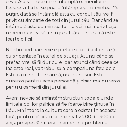
ceva. Aceste lucruri se întâmplă oamenilor în
fiecare zi. La fel se poate întâmpla și cu mintea. Cel
puțin, dacă se întâmplă asta cu corpul tău, vei fi
privit cu simpatie de toți din jurul tău. Dar când se
întâmplă asta cu mintea ta, nu vei mai fi privit așa,
nimeni nu vrea să fie în jurul tău, pentru că este
foarte dificil.
Nu știi când oamenii se prefac și când acționează
cu sinceritate în astfel de situații. Atunci când se
prefac, vrei să fii dur cu ei, dar atunci când ceea ce
fac este real, va trebui să ai compasiune față de ei.
Este ca mersul pe sârmă; nu este ușor. Este
dureros pentru acea persoană și chiar mai dureros
pentru oamenii din jurul ei.
Avem nevoie să înființăm structuri sociale unde
limitele bolilor psihice să fie foarte bine ținute în
frâu. Mă întorc la cultura care a existat în această
țară, pentru că acum aproximativ 200 de 300 de
ani, aproape că nu erau oameni cu probleme