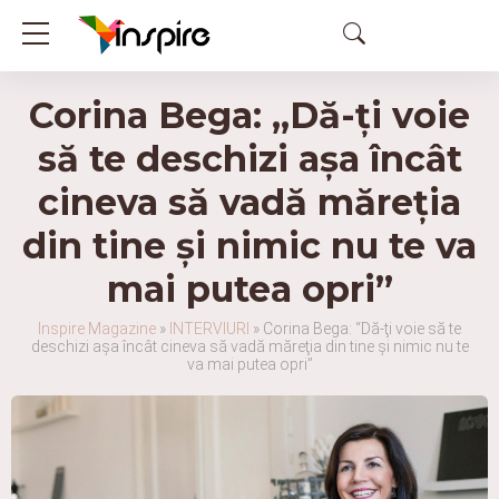
Corina Bega: „Dă-ţi voie
să te deschizi așa încât
cineva să vadă măreţia
din tine şi nimic nu te va
mai putea opri”
Inspire Magazine
»
INTERVIURI
»
Corina Bega: “Dă-ţi voie să te
deschizi așa încât cineva să vadă măreţia din tine şi nimic nu te
va mai putea opri”