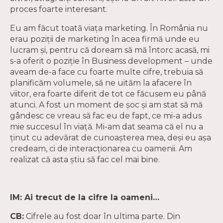
proces foarte interesant.
Eu am făcut toată viața marketing. În România nu
erau poziții de marketing în acea firmă unde eu
lucram și, pentru că doream să mă întorc acasă, mi
s-a oferit o poziție în Business development – unde
aveam de-a face cu foarte multe cifre, trebuia să
planificăm volumele, să ne uităm la afacere în
viitor, era foarte diferit de tot ce făcusem eu până
atunci. A fost un moment de șoc și am stat să mă
gândesc ce vreau să fac eu de fapt, ce mi-a adus
mie succesul în viață. Mi-am dat seama că el nu a
ținut cu adevărat de cunoașterea mea, deși eu așa
credeam, ci de interacționarea cu oamenii. Am
realizat că asta știu să fac cel mai bine.
IM: Ai trecut de la cifre la oameni…
CB:
Cifrele au fost doar în ultima parte. Din