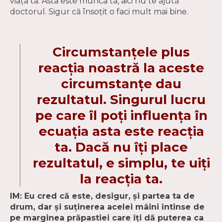
viaţa ta. Asta este munca ta, aici nu te ajută
doctorul. Sigur că însoţit o faci mult mai bine.
Circumstanțele plus
reacția noastră la aceste
circumstanțe dau
rezultatul. Singurul lucru
pe care îl poți influența în
ecuația asta este reacția
ta. Dacă nu îți place
rezultatul, e simplu, te uiți
la reacția ta.
IM: Eu cred că este, desigur, şi partea ta de
drum, dar şi suţinerea acelei mâini întinse de
pe marginea prăpastiei care îţi dă puterea ca