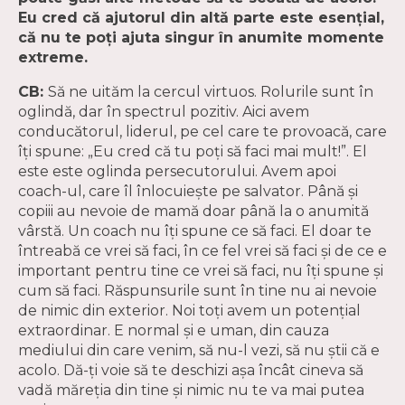
Eu cred că ajutorul din altă parte este esențial,
că nu te poți ajuta singur în anumite momente
extreme.
CB:
Să ne uităm la cercul virtuos. Rolurile sunt în
oglindă, dar în spectrul pozitiv. Aici avem
conducătorul, liderul, pe cel care te provoacă, care
îți spune: „Eu cred că tu poți să faci mai mult!”. El
este este oglinda persecutorului. Avem apoi
coach-ul, care îl înlocuiește pe salvator. Până și
copiii au nevoie de mamă doar până la o anumită
vârstă. Un coach nu îți spune ce să faci. El doar te
întreabă ce vrei să faci, în ce fel vrei să faci şi de ce e
important pentru tine ce vrei să faci, nu îți spune și
cum să faci. Răspunsurile sunt în tine nu ai nevoie
de nimic din exterior. Noi toţi avem un potenţial
extraordinar. E normal şi e uman, din cauza
mediului din care venim, să nu-l vezi, să nu ştii că e
acolo. Dă-ţi voie să te deschizi așa încât cineva să
vadă măreţia din tine şi nimic nu te va mai putea