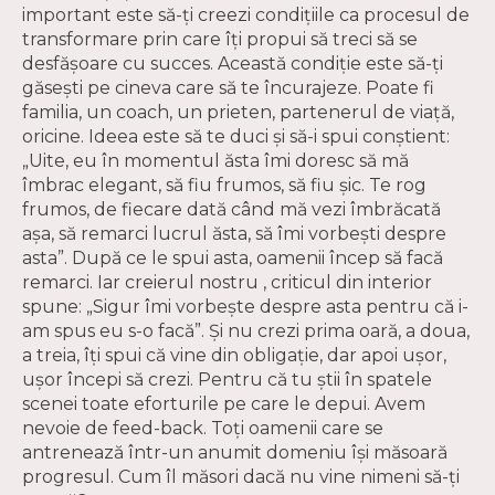
important este să-ți creezi condițiile ca procesul de
transformare prin care îți propui să treci să se
desfășoare cu succes. Această condiție este să-ți
găsești pe cineva care să te încurajeze. Poate fi
familia, un coach, un prieten, partenerul de viață,
oricine. Ideea este să te duci și să-i spui conștient:
„Uite, eu în momentul ăsta îmi doresc să mă
îmbrac elegant, să fiu frumos, să fiu șic. Te rog
frumos, de fiecare dată când mă vezi îmbrăcată
așa, să remarci lucrul ăsta, să îmi vorbești despre
asta”. După ce le spui asta, oamenii încep să facă
remarci. Iar creierul nostru , criticul din interior
spune: „Sigur îmi vorbește despre asta pentru că i-
am spus eu s-o facă”. Și nu crezi prima oară, a doua,
a treia, îți spui că vine din obligație, dar apoi ușor,
ușor începi să crezi. Pentru că tu știi în spatele
scenei toate eforturile pe care le depui. Avem
nevoie de feed-back. Toți oamenii care se
antrenează într-un anumit domeniu își măsoară
progresul. Cum îl măsori dacă nu vine nimeni să-ți