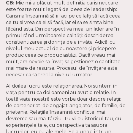
CB:
Mie mi-a plăcut mult definiția carismei, care
este foarte mult legată de ideea de leadership:
Carisma înseamnă să îi faci pe ceilalți să facă ceea
ce tu ai vrea ca ei să facă, iar ei să se simtă bine
făcând asta. Din perspectiva mea, un lider are în
primul rând următoarele calități: deschiderea,
conștientizarea și dorința de a învăța. Adică, cu
nivelul meu actual de cunoaștere și pricepere
produc ceea ce produc astăzi. Dacă vreau mai
mult, am nevoie să învăț să gestionez o cantitate
mai mare de resurse. Procesul de învățare este
necesar ca să trec la nivelul următor.
Al doilea lucru este relaționarea. Noi suntem în
viață pentru că doi oameni au avut o relație. În
toată viața noastră este vorba doar despre relații:
de parteneriat, de angajat-angajator, de familie, de
prietenie. Relațiile înseamnă conflicte, mai
devreme sau mai târziu. Tu vii cu istoricul tău, cu
experiențele tale, cu perspectiva ta asupra
lucrurilor, eu cu ale mele. Se ajunge într-un