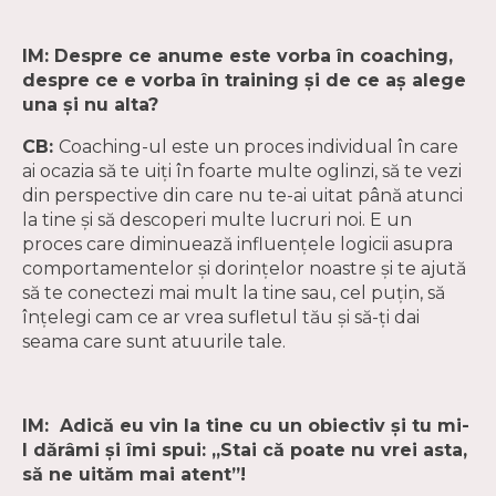
IM: Despre ce anume este vorba în coaching,
despre ce e vorba în training și de ce aș alege
una și nu alta?
CB:
Coaching-ul este un proces individual în care
ai ocazia să te uiți în foarte multe oglinzi, să te vezi
din perspective din care nu te-ai uitat până atunci
la tine și să descoperi multe lucruri noi. E un
proces care diminuează influențele logicii asupra
comportamentelor și dorințelor noastre și te ajută
să te conectezi mai mult la tine sau, cel puțin, să
înțelegi cam ce ar vrea sufletul tău și să-ți dai
seama care sunt atuurile tale.
IM: Adică eu vin la tine cu un obiectiv și tu mi-
l dărâmi și îmi spui: „Stai că poate nu vrei asta,
să ne uităm mai atent”!