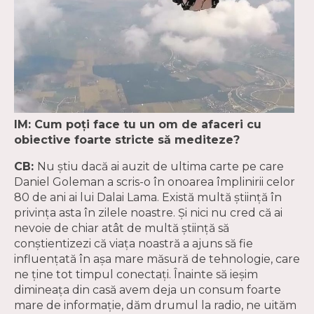
IM: Cum poți face tu un om de afaceri cu
obiective foarte stricte să mediteze?
CB:
Nu știu dacă ai auzit de ultima carte pe care
Daniel Goleman a scris-o în onoarea împlinirii celor
80 de ani ai lui Dalai Lama. Există multă știință în
privința asta în zilele noastre. Și nici nu cred că ai
nevoie de chiar atât de multă știință să
conștientizezi că viața noastră a ajuns să fie
influențată în așa mare măsură de tehnologie, care
ne ține tot timpul conectați. Înainte să ieșim
dimineața din casă avem deja un consum foarte
mare de informație, dăm drumul la radio, ne uităm