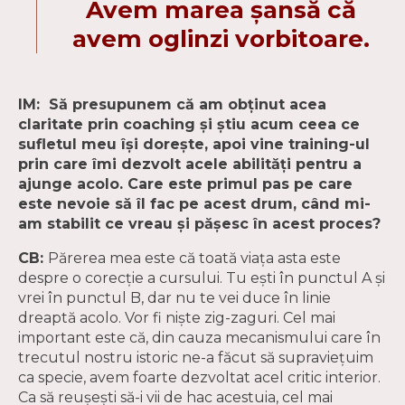
Avem marea șansă că
avem oglinzi vorbitoare.
IM: Să presupunem că am obținut acea
claritate prin coaching și știu acum ceea ce
sufletul meu își dorește, apoi vine training-ul
prin care îmi dezvolt acele abilități pentru a
ajunge acolo. Care este primul pas pe care
este nevoie să îl fac pe acest drum, când mi-
am stabilit ce vreau și pășesc în acest proces?
CB:
Părerea mea este că toată viața asta este
despre o corecție a cursului. Tu ești în punctul A și
vrei în punctul B, dar nu te vei duce în linie
dreaptă acolo. Vor fi niște zig-zaguri. Cel mai
important este că, din cauza mecanismului care în
trecutul nostru istoric ne-a făcut să supraviețuim
ca specie, avem foarte dezvoltat acel critic interior.
Ca să reușești să-i vii de hac acestuia, cel mai