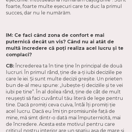
foarte, foarte multe eșecuri care te duc la primul
succes, dar nu le numărăm.
IM: Ce faci când zona de confort e mai
puternică decât un vis? Când nu ai atât de
multă încredere că poți realiza acel lucru și te
complaci?
CB:
Încrederea ta în tine ține în principal de două
lucruri. În primul rând, ține de a-ți iubi deciziile pe
care le iei. Și sunt multe decizii greșite. Un prieten
bun de-al meu spune: „Iubește-ți deciziile și te vei
iubi pe tine”. În al doilea rând, ține de cât de mult
reușești să faci cuvântul tău literă de lege pentru
tine. Dacă promiți ceva cuiva, întâi îți promiți ție
acel lucru. Dacă eu îmi țin promisiunile față de
mine, mă simt dintr-o dată mai împuternicită, mai
de încredere. Acesta este motivul pentru care
criticul nostru interior are un spațiu așa de mare și