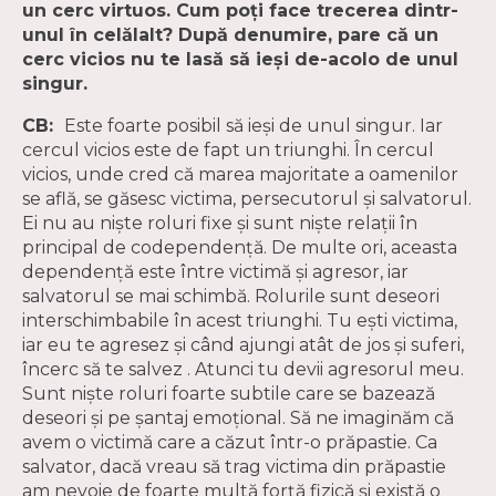
un cerc virtuos. Cum poţi face trecerea dintr-
unul în celălalt? După denumire, pare că un
cerc vicios nu te lasă să ieşi de-acolo de unul
singur.
CB:
Este foarte posibil să ieşi de unul singur. Iar
cercul vicios este de fapt un triunghi. În cercul
vicios, unde cred că marea majoritate a oamenilor
se află, se găsesc victima, persecutorul și salvatorul.
Ei nu au niște roluri fixe și sunt niște relații în
principal de codependență. De multe ori, aceasta
dependență este între victimă și agresor, iar
salvatorul se mai schimbă. Rolurile sunt deseori
interschimbabile în acest triunghi. Tu ești victima,
iar eu te agresez și când ajungi atât de jos și suferi,
încerc să te salvez . Atunci tu devii agresorul meu.
Sunt niște roluri foarte subtile care se bazează
deseori și pe șantaj emoțional. Să ne imaginăm că
avem o victimă care a căzut într-o prăpastie. Ca
salvator, dacă vreau să trag victima din prăpastie
am nevoie de foarte multă forță fizică și există o