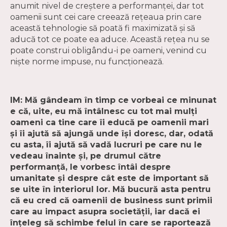
anumit nivel de creștere a performanței, dar tot
oamenii sunt cei care creează rețeaua prin care
această tehnologie să poată fi maximizată și să
aducă tot ce poate ea aduce. Această rețea nu se
poate construi obligându-i pe oameni, venind cu
niște norme impuse, nu funcționează.
IM: Mă gândeam în timp ce vorbeai ce minunat
e că, uite, eu mă întâlnesc cu tot mai mulți
oameni ca tine care îi educă pe oamenii mari
și îi ajută să ajungă unde își doresc, dar, odată
cu asta, îi ajută să vadă lucruri pe care nu le
vedeau înainte și, pe drumul către
performanță, le vorbesc întâi despre
umanitate și despre cât este de important să
se uite în interiorul lor. Mă bucură asta pentru
că eu cred că oamenii de business sunt primii
care au impact asupra societății, iar dacă ei
înțeleg să schimbe felul în care se raportează