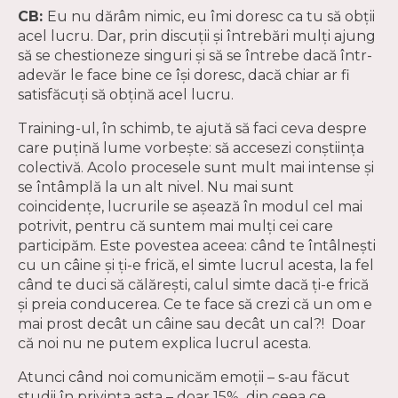
CB:
Eu nu dărâm nimic, eu îmi doresc ca tu să obții
acel lucru. Dar, prin discuții și întrebări mulți ajung
să se chestioneze singuri și să se întrebe dacă într-
adevăr le face bine ce își doresc, dacă chiar ar fi
satisfăcuți să obțină acel lucru.
Training-ul, în schimb, te ajută să faci ceva despre
care puțină lume vorbește: să accesezi conștiința
colectivă. Acolo procesele sunt mult mai intense și
se întâmplă la un alt nivel. Nu mai sunt
coincidențe, lucrurile se așează în modul cel mai
potrivit, pentru că suntem mai mulți cei care
participăm. Este povestea aceea: când te întâlnești
cu un câine și ți-e frică, el simte lucrul acesta, la fel
când te duci să călărești, calul simte dacă ți-e frică
și preia conducerea. Ce te face să crezi că un om e
mai prost decât un câine sau decât un cal?! Doar
că noi nu ne putem explica lucrul acesta.
Atunci când noi comunicăm emoții – s-au făcut
studii în privința asta – doar 15% din ceea ce