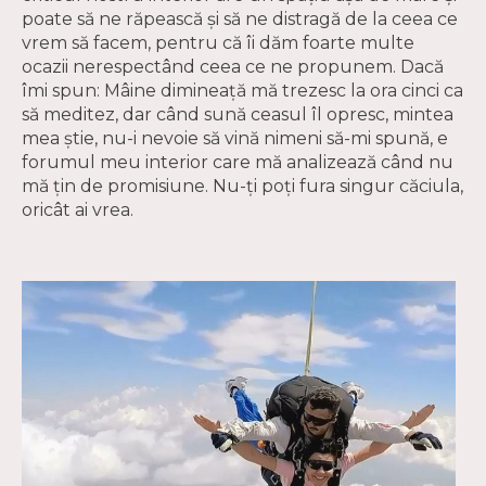
poate să ne răpească și să ne distragă de la ceea ce
vrem să facem, pentru că îi dăm foarte multe
ocazii nerespectând ceea ce ne propunem. Dacă
îmi spun: Mâine dimineață mă trezesc la ora cinci ca
să meditez, dar când sună ceasul îl opresc, mintea
mea știe, nu-i nevoie să vină nimeni să-mi spună, e
forumul meu interior care mă analizează când nu
mă țin de promisiune. Nu-ți poți fura singur căciula,
oricât ai vrea.