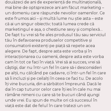
douăzeci de ani de experiență de multinațională,
mai bine de optsprezece ani am făcut marketing –
un domeniu care răspunde nevoilor oamenilor. Ce
este frumos aici – și multă lume nu știe asta – este
că ai un singur obiectiv; toată lumea crede că
marketingul e așa, o chestiune sexy și complexă…
De fapt tu vrei să fie ales produsul tău sau serviciul
tău în defavoarea produselor competitive și
consumatorii existenți pe piață să repete acea
alegere. De fapt, despre asta este vorba și în
interacționarea cu oamenii, despre asta este vorba
cam în tot ce faci în viață. Vrei să ai succes, vrei să
câștigi, dar nu într-un fel în care să-i desconsideri
pe alții, nu călcând pe cadavre, ci într-un fel în care
să îi incluzi și pe ceilalți în ceea ce faci tu. De acolo
îți vine bucuria, din a sărbători împreună. Dacă le
dai în cap tuturor celor care îți ies în cale nu mai
rămâne nimeni cu care să te bucuri când ajungi
unde vrei. Eu spun de multe ori că succesul în
viață este dat de felul în care tratezi un om.