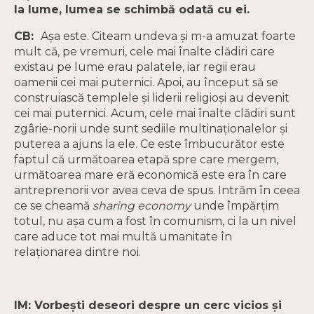
la lume, lumea se schimbă odată cu ei.
CB:
Așa este. Citeam undeva şi m-a amuzat foarte
mult că, pe vremuri, cele mai înalte clădiri care
existau pe lume erau palatele, iar regii erau
oamenii cei mai puternici. Apoi, au început să se
construiască templele şi liderii religioşi au devenit
cei mai puternici. Acum, cele mai înalte clădiri sunt
zgârie-norii unde sunt sediile multinaţionalelor şi
puterea a ajuns la ele. Ce este îmbucurător este
faptul că următoarea etapă spre care mergem,
următoarea mare eră economică este era în care
antreprenorii vor avea ceva de spus. Intrăm în ceea
ce se cheamă
sharing economy
unde împărţim
totul, nu aşa cum a fost în comunism, ci la un nivel
care aduce tot mai multă umanitate în
relaţionarea dintre noi.
IM: Vorbeşti deseori despre un cerc vicios şi