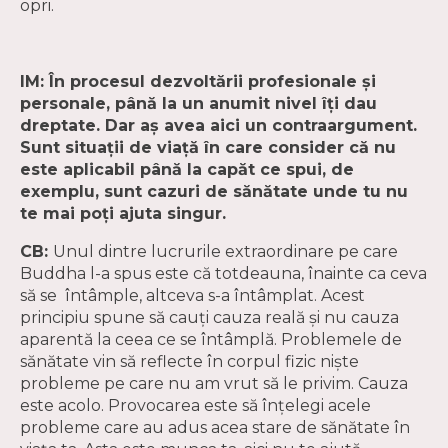
opri.
IM: În procesul dezvoltării profesionale şi
personale, până la un anumit nivel îţi dau
dreptate. Dar aş avea aici un contraargument.
Sunt situaţii de viaţă în care consider că nu
este aplicabil până la capăt ce spui, de
exemplu, sunt cazuri de sănătate unde tu nu
te mai poţi ajuta singur.
CB:
Unul dintre lucrurile extraordinare pe care
Buddha l-a spus este că totdeauna, înainte ca ceva
să se întâmple, altceva s-a întâmplat. Acest
principiu spune să cauţi cauza reală şi nu cauza
aparentă la ceea ce se întâmplă. Problemele de
sănătate vin să reflecte în corpul fizic nişte
probleme pe care nu am vrut să le privim. Cauza
este acolo. Provocarea este să înţelegi acele
probleme care au adus acea stare de sănătate în