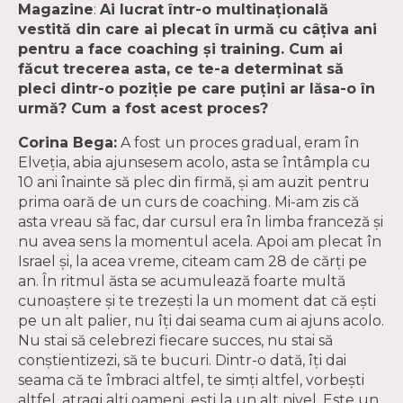
Magazine
:
Ai lucrat într-o multinațională
vestită din care ai plecat în urmă cu câțiva ani
pentru a face coaching și training. Cum ai
făcut trecerea asta, ce te-a determinat să
pleci dintr-o poziție pe care puţini ar lăsa-o în
urmă? Cum a fost acest proces?
Corina Bega:
A fost un proces gradual, eram în
Elveția, abia ajunsesem acolo, asta se întâmpla cu
10 ani înainte să plec din firmă, și am auzit pentru
prima oară de un curs de coaching. Mi-am zis că
asta vreau să fac, dar cursul era în limba franceză și
nu avea sens la momentul acela. Apoi am plecat în
Israel și, la acea vreme, citeam cam 28 de cărți pe
an. În ritmul ăsta se acumulează foarte multă
cunoaștere și te trezești la un moment dat că ești
pe un alt palier, nu îți dai seama cum ai ajuns acolo.
Nu stai să celebrezi fiecare succes, nu stai să
conștientizezi, să te bucuri. Dintr-o dată, îți dai
seama că te îmbraci altfel, te simți altfel, vorbești
altfel, atragi alți oameni, ești la un alt nivel. Este un