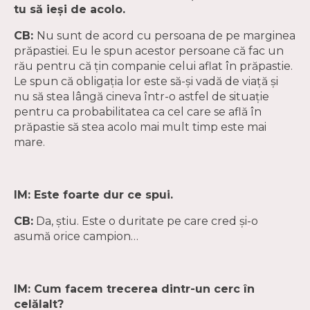
tu să ieşi de acolo.
CB:
Nu sunt de acord cu persoana de pe marginea
prăpastiei. Eu le spun acestor persoane că fac un
rău pentru că ţin companie celui aflat în prăpastie.
Le spun că obligaţia lor este să-şi vadă de viaţă şi
nu să stea lângă cineva într-o astfel de situaţie
pentru ca probabilitatea ca cel care se află în
prăpastie să stea acolo mai mult timp este mai
mare.
IM: Este foarte dur ce spui.
CB:
Da, ştiu. Este o duritate pe care cred şi-o
asumă orice campion…
IM: Cum facem trecerea dintr-un cerc în
celălalt?