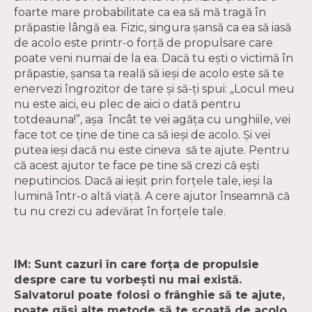
foarte mare probabilitate ca ea să mă tragă în
prăpastie lângă ea. Fizic, singura șansă ca ea să iasă
de acolo este printr-o forță de propulsare care
poate veni numai de la ea. Dacă tu ești o victimă în
prăpastie, șansa ta reală să ieși de acolo este să te
enervezi îngrozitor de tare și să-ți spui: „Locul meu
nu este aici, eu plec de aici o dată pentru
totdeauna!”, așa încât te vei agăța cu unghiile, vei
face tot ce ține de tine ca să ieși de acolo. Și vei
putea ieși dacă nu este cineva să te ajute. Pentru
că acest ajutor te face pe tine să crezi că ești
neputincios. Dacă ai ieșit prin forțele tale, ieși la
lumină într-o altă viață. A cere ajutor înseamnă că
tu nu crezi cu adevărat în forțele tale.
IM: Sunt cazuri în care forța de propulsie
despre care tu vorbești nu mai există.
Salvatorul poate folosi o frânghie să te ajute,
poate găsi alte metode să te scoată de acolo.