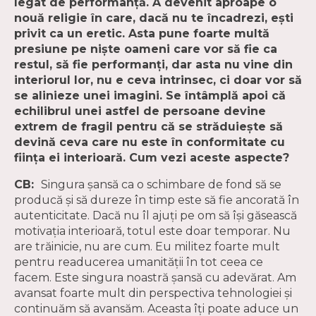
legat de performanță. A devenit aproape o
nouă religie în care, dacă nu te încadrezi, ești
privit ca un eretic. Asta pune foarte multă
presiune pe niște oameni care vor să fie ca
restul, să fie performanți, dar asta nu vine din
interiorul lor, nu e ceva intrinsec, ci doar vor să
se alinieze unei imagini. Se întâmplă apoi că
echilibrul unei astfel de persoane devine
extrem de fragil pentru că se străduiește să
devină ceva care nu este în conformitate cu
ființa ei interioară. Cum vezi aceste aspecte?
CB:
Singura șansă ca o schimbare de fond să se
producă și să dureze în timp este să fie ancorată în
autenticitate. Dacă nu îl ajuți pe om să își găsească
motivația interioară, totul este doar temporar. Nu
are trăinicie, nu are cum. Eu militez foarte mult
pentru readucerea umanității în tot ceea ce
facem. Este singura noastră șansă cu adevărat. Am
avansat foarte mult din perspectiva tehnologiei și
continuăm să avansăm. Aceasta îți poate aduce un