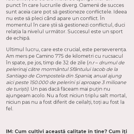
punct în care lucrurile diverg. Oamenii de succes
sunt aceia care pot să gestioneze conflictele. Ideea
nu este să pleci când apare un conflict. În
momentul în care știi să gestionezi conflictul, duci
relația la nivelul următor. Succesul este un sport
de echipă.
Ultimul lucru, care este crucial, este perseverența.
Am mers pe Camino 775 de kilometri cu rucsacul
în spate, pe jos, timp de 32 de zile (
n.r
–
drumul de
pelerinaj către mormântul Sfântului Iacob de la
Santiago de Compostela din Spania
;
a
nual ajung
aici peste 150.000 de pelerini și aproape 3 milioane
de turiști)
. Un pas dacă făceam mai puțin nu
ajungeam acolo. Nu a fost niciun triplu salt mortal,
niciun pas nu a fost diferit de ceilalți, toți au fost la
fel.
IM: Cum cultivi această calitate în tine? Cum îți