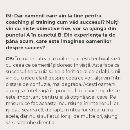
IM: Dar oamenii care vin la tine pentru
coaching și training cum văd succesul? Mulți
vin cu niște obiective fixe, vor să ajungă din
punctul A în punctul B. Din experiența ta de
până acum, care este imaginea oamenilor
despre succes?
CB:
În majoritatea cazurilor, succesul echivalează
cu ceea ce oamenii își doresc în viață. Asta face ca
succesul fiecăruia să fie diferit de al celorlalți. Unii
vin cu o idee clară despre ceea ce vor, alții vin într-
o stare de confuzie, mai degrabă. Acești oameni
ajung să înțeleagă în procesul de coaching de ce
este important pentru ei să obțină acel ceva. Pe
măsură ce fac această incursiune în interiorul lor,
își dau seama că, de fapt, mintea lor vrea lucrul
acela, dar nu și sufletul lor și, de multe ori, ajung
să-și schimbe direcția.