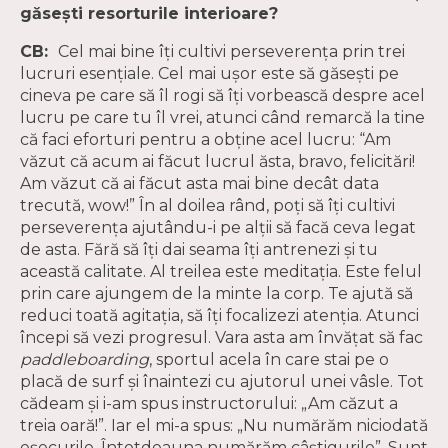
găsești resorturile interioare?
CB:
Cel mai bine îți cultivi perseverența prin trei
lucruri esențiale. Cel mai ușor este să găsești pe
cineva pe care să îl rogi să îți vorbească despre acel
lucru pe care tu îl vrei, atunci când remarcă la tine
că faci eforturi pentru a obține acel lucru: “Am
văzut că acum ai făcut lucrul ăsta, bravo, felicitări!
Am văzut că ai făcut asta mai bine decât data
trecută, wow!” În al doilea rând, poți să îți cultivi
perseverența ajutându-i pe alții să facă ceva legat
de asta. Fără să îți dai seama îți antrenezi și tu
această calitate. Al treilea este meditația. Este felul
prin care ajungem de la minte la corp. Te ajută să
reduci toată agitația, să îți focalizezi atenția. Atunci
începi să vezi progresul. Vara asta am învățat să fac
paddleboarding
, sportul acela în care stai pe o
placă de surf și înaintezi cu ajutorul unei vâsle. Tot
cădeam și i-am spus instructorului: „Am căzut a
treia oară!”. Iar el mi-a spus: „Nu numărăm niciodată
eșecurile. Întotdeauna numărăm câștigurile”. Sunt