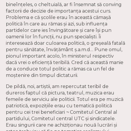
bineînţeles, o cheltuială, ar fi însemnat să conving
factorii de decizie de importanţa acestui curs.
Problema e că şcolile erau în această cămaşă
politică în care au rămas şi azi, sub influenţa
partidelor care ies învingătoare şi care îşi pun
oamenii lor în funcţii, nu pun specialişti. Îi
interesează doar culoarea politică, o greşeală fatală
pentru sănătate, învăţământ ş.a.m.d… Pune omul,
pionul important acolo, în ministerul respectiv
dacă vrei o eficienţă teribilă. Cred că această manie
de a conduce totul politic a rămas ca un fel de
moştenire din timpul dictaturii.
De pildă, noi, artiştii, am repercutat teribil de
dureros faptul că pictura, teatrul, muzica erau
femeile de serviciu ale politicii. Totul era pe muzică
patriotică, expoziţiile erau cu tematică politică
pentru cei trei beneficiari ¬ Comitetul Central al
partidului, Comitetul central UTC şi sindicatele.
Erau singurii care ne achiziţionau nouă lucrări şi