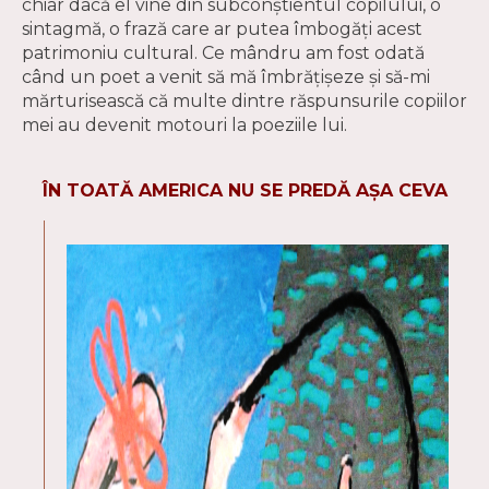
chiar dacă el vine din subconştientul copilului, o
sintagmă, o frază care ar putea îmbogăţi acest
patrimoniu cultural. Ce mândru am fost odată
când un poet a venit să mă îmbrăţişeze şi să-mi
mărturisească că multe dintre răspunsurile copiilor
mei au devenit motouri la poeziile lui.
ÎN TOATĂ AMERICA NU SE PREDĂ AŞA CEVA