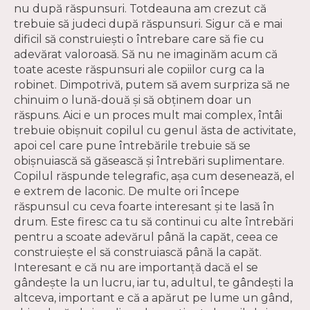
nu după răspunsuri. Totdeauna am crezut că
trebuie să judeci după răspunsuri. Sigur că e mai
dificil să construieşti o întrebare care să fie cu
adevărat valoroasă. Să nu ne imaginăm acum că
toate aceste răspunsuri ale copiilor curg ca la
robinet. Dimpotrivă, putem să avem surpriza să ne
chinuim o lună-două şi să obţinem doar un
răspuns. Aici e un proces mult mai complex, întâi
trebuie obişnuit copilul cu genul ăsta de activitate,
apoi cel care pune întrebările trebuie să se
obişnuiască să găsească şi întrebări suplimentare.
Copilul răspunde telegrafic, aşa cum desenează, el
e extrem de laconic. De multe ori începe
răspunsul cu ceva foarte interesant şi te lasă în
drum. Este firesc ca tu să continui cu alte întrebări
pentru a scoate adevărul până la capăt, ceea ce
construieşte el să construiască până la capăt.
Interesant e că nu are importanţă dacă el se
gândeşte la un lucru, iar tu, adultul, te gândeşti la
altceva, important e că a apărut pe lume un gând,