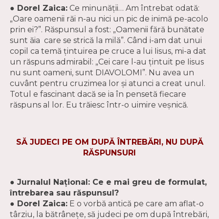
● Dorel Zaica:
Ce minunăţii… Am întrebat odată:
„Oare oamenii răi n-au nici un pic de inimă pe-acolo
prin ei?”. Răspunsul a fost: „Oamenii fără bunătate
sunt ăia care se strică la milă”. Când i-am dat unui
copil ca temă ţintuirea pe cruce a lui Iisus, mi-a dat
un răspuns admirabil: „Cei care l-au ţintuit pe Iisus
nu sunt oameni, sunt DIAVOLOMI”. Nu avea un
cuvânt pentru cruzimea lor şi atunci a creat unul.
Totul e fascinant dacă se ia în pensetă fiecare
răspuns al lor. Eu trăiesc într-o uimire veşnică.
SĂ JUDECI PE OM DUPĂ ÎNTREBĂRI, NU DUPĂ
RĂSPUNSURI
● Jurnalul Naţional: Ce e mai greu de formulat,
întrebarea sau răspunsul?
● Dorel Zaica:
E o vorbă antică pe care am aflat-o
târziu, la bătrâneţe, să judeci pe om după întrebări,