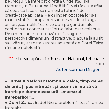
pe „Moşul”, a întrebat o fetiţă unde stă. I s-a
răspuns: „În Balta Albă, lângă lift”. Mai târziu, a aflat
că ceea ce face el se numeşte tehnică de
creativitate aplicată. Fie că ingeniozitatea lor s-a
manifestat în compuneri sau desen, de-a lungul
anilor, „scornelile” care te pun pe gânduri ale
copiilor s-au concretizat într-o fabuloasă colecţie.
Pe nimeni nu interesează decât vag, din
perspectiva dimensiunii distractive, plăcută la auzit
sau văzut, iar toată zestrea adunată de Dorel Zaica
rămâne nefolosită.
***
Interviu apărut în Jurnalul Național, februarie
2010
Autor: Carmen Dragomir
● Jurnalul Naţional: Domnule Zaica, timp de 40
de ani aţi pus întrebări, şi acum vin eu să vă
întreb pe dumneavoastră, „maestrul
întrebărilor”…
● Dorel Zaica:
(râde) Nici o problemă, toată lumea
întreabă…