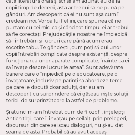
câtă literatură orală şi scrisă am adunat eu de la
copii timp de decenii, asta ar trebui să ne pună pe
gânduri. Am descoperit că ei nu sunt aşa cum îi
credeam noi. Vorba lui Fellini, care spunea că ne
purtăm cu cei mici ca şi când tot timpul ei ar trebui
să fie corectaţi. Prejudecăţile noastre ne împiedică
să-i întrebăm şi lucruri care până acum erau
socotite tabu. Te gândeşti „cum poţi să pui unor
copii întrebări complicate despre existenţă, despre
funcţionarea unor aparate complicate, înainte ca ei
să înveţe despre lucrurile astea”. Sunt adevărate
bariere care o împiedică pe o educatoare, pe o
învăţătoare, inclusiv pe părinţi să abordeze teme
pe care le discută doar adulţii, dar eu am
descoperit cu surprindere că ei găseau nişte soluţii
teribil de surprinzătoare la astfel de probleme.
Şi atunci m-am întrebat cum de filozofii, înţelepţii
Antichităţii, care îi învăţau pe ceilalţi prin prelegeri,
discursuri din care se iscau dialoguri, nu şi-au dat
seama de asta. Probabil că au avut aceeaşi