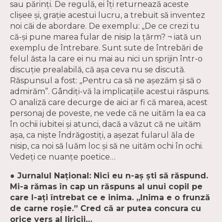
sau părinţi. De regulă, ei îţi returnează aceste
clişee şi, graţie acestui lucru, a trebuit să inventez
noi căi de abordare. De exemplu: „De ce crezi tu
că-şi pune marea fular de nisip la ţărm? ¬ iată un
exemplu de întrebare. Sunt sute de întrebări de
felul ăsta la care ei nu mai au nici un sprijin într-o
discuţie prealabilă, că aşa ceva nu se discută.
Răspunsul a fost: „Pentru ca să ne aşezăm şi să o
admirăm”. Gândiţi-vă la implicaţiile acestui răspuns.
O analiză care decurge de aici ar fi că marea, acest
personaj de poveste, ne vede că ne uităm la ea ca
în ochii iubitei şi atunci, dacă a văzut că ne uităm
aşa, ca nişte îndrăgostiţi, a aşezat fularul ăla de
nisip, ca noi să luăm loc şi să ne uităm ochi în ochi.
Vedeţi ce nuanţe poetice…
● Jurnalul Naţional: Nici eu n-aş şti să răspund.
Mi-a rămas în cap un răspuns al unui copil pe
care l-aţi întrebat ce e inima. „Inima e o frunză
de carne roşie.” Cred că ar putea concura cu
orice vers al liricii…