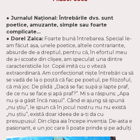
● Jurnalul Naţional: Întrebările dvs. sunt
poetice, amuzante, simple sau foarte
complicate…
● Dorel Zaica:
Foarte bună întrebarea. Special le-
am făcut aşa, unele poetice, altele contrariante,
absurde de-a dreptul, pentru că, în efortul meu
de a-i scoate din clişee, am speculat una dintre
caracteristicile lor. Copiii imită cu o viteză
extraordinară. Am confecţionat nişte întrebări ca să
se vadă de la o poştă că fac pe poetul, pe filozoful,
că mă joc. De plidă: „Dacă se fac supă şi lapte praf,
de ce nu se face şi apă praf?”. Mi s-a răspuns: „Apa
nu şi-a găsit încă naşul”. Când ei ajung să spună
„nu ştiu”, le spun că în jocul nostru nu nu există
„nu ştiu”, există doar ideea de a-ţi da cu
presupusul. Din clipa aia începe invenţia. De-asta e
pasionant, e un joc care îi poate prinde şi pe adulţi.