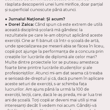
răsplata descoperirii unei lumi mirifice, doar parţial
şi superficial cunoscute până atunci.
● Jurnalul Naţional: Şi acum?
● Dorel Zaica:
Când spun că este extrem de utilă
această disciplină şcolară mă gândesc la
rezultatele pe care le-am obţinut aplicând aceste
exerciţii. Cine ar fi bănuit că într-o şcoală de artă,
unde specializarea pe meserii abia se făcea în liceu,
copiii pot ajunge la performanţa de a concura prin
creaţiile lor lucrările de diplomă ale celor mari?
Multe dintre proiectele lor se puteau amesteca
foarte bine printre lucrările studenţilor şi ale
profesioniştilor. Atunci mi-am dat seama că treaba
e serioasă de-dreptul şi că, dacă punem în aplicare
aceste seturi de exerciţii, s-ar schimba faţa
lucrurilor. Am ajuns până la urmă la 100 de
exerciţii, lecţii, care, dacă le-aş preda, mi-ar lua trei
ani de şcoală. Toţi copiii ar deveni mai utili şi mai
interesanţi decât îi vedem noi acum. Gândiţi-vă