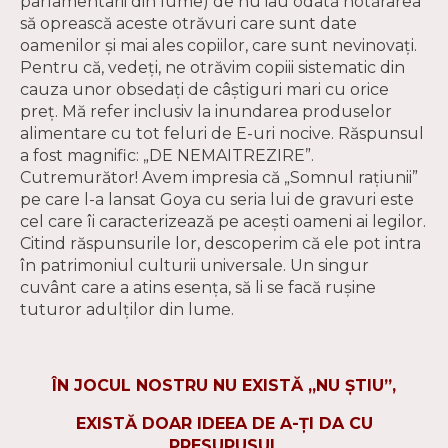
parlamentarii din lume) de nu iau odată hotărârea
să oprească aceste otrăvuri care sunt date
oamenilor şi mai ales copiilor, care sunt nevinovaţi.
Pentru că, vedeţi, ne otrăvim copiii sistematic din
cauza unor obsedaţi de câştiguri mari cu orice
preţ. Mă refer inclusiv la inundarea produselor
alimentare cu tot feluri de E-uri nocive. Răspunsul
a fost magnific: „DE NEMAITREZIRE”.
Cutremurător! Avem impresia că „Somnul raţiunii”
pe care l-a lansat Goya cu seria lui de gravuri este
cel care îi caracterizează pe aceşti oameni ai legilor.
Citind răspunsurile lor, descoperim că ele pot intra
în patrimoniul culturii universale. Un singur
cuvânt care a atins esenţa, să li se facă ruşine
tuturor adulţilor din lume.
ÎN JOCUL NOSTRU NU EXISTĂ „NU ŞTIU”,
EXISTĂ DOAR IDEEA DE A-ŢI DA CU
PRESUPUSUL