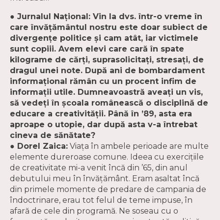
● Jurnalul Naţional: Vin la dvs. într-o vreme în
care învăţământul nostru este doar subiect de
divergenţe politice şi cam atât, iar victimele
sunt copiii. Avem elevi care cară în spate
kilograme de cărţi, suprasolicitaţi, stresaţi, de
dragul unei note. După ani de bombardament
informaţional rămân cu un procent infim de
informaţii utile. Dumneavoastră aveaţi un vis,
să vedeţi în şcoala românească o disciplină de
educare a creativităţii. Până în ’89, asta era
aproape o utopie, dar după asta v-a întrebat
cineva de sănătate?
● Dorel Zaica:
Viaţa în ambele perioade are multe
elemente dureroase comune. Ideea cu exerciţiile
de creativitate mi-a venit încă din ’65, din anul
debutului meu în învăţământ. Eram asaltat încă
din primele momente de predare de campania de
îndoctrinare, erau tot felul de teme impuse, în
afară de cele din programă. Ne soseau cu o