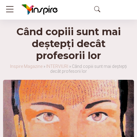
Când copiii sunt mai
deștepți decât
profesorii lor
Inspire Magazine
»
INTERVIURI
»
Când copiii sunt mai deștepți
decât profesorii lor