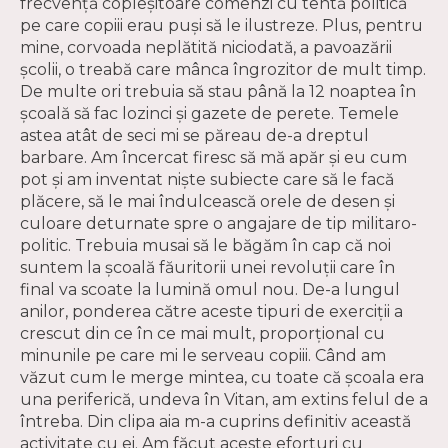
frecvenţă copleşitoare comenzi cu tentă politică
pe care copiii erau puşi să le ilustreze. Plus, pentru
mine, corvoada neplătită niciodată, a pavoazării
şcolii, o treabă care mânca îngrozitor de mult timp.
De multe ori trebuia să stau până la 12 noaptea în
şcoală să fac lozinci şi gazete de perete. Temele
astea atât de seci mi se păreau de-a dreptul
barbare. Am încercat firesc să mă apăr şi eu cum
pot şi am inventat nişte subiecte care să le facă
plăcere, să le mai îndulcească orele de desen şi
culoare deturnate spre o angajare de tip militaro-
politic. Trebuia musai să le băgăm în cap că noi
suntem la şcoală făuritorii unei revoluţii care în
final va scoate la lumină omul nou. De-a lungul
anilor, ponderea către aceste tipuri de exerciţii a
crescut din ce în ce mai mult, proporţional cu
minunile pe care mi le serveau copiii. Când am
văzut cum le merge mintea, cu toate că şcoala era
una periferică, undeva în Vitan, am extins felul de a
întreba. Din clipa aia m-a cuprins definitiv această
activitate cu ei. Am făcut aceste eforturi cu