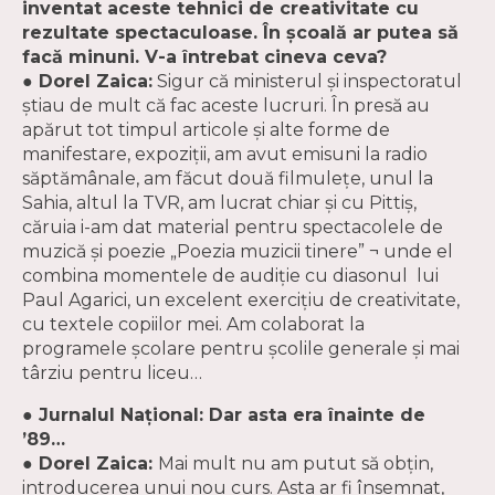
inventat aceste tehnici de creativitate cu
rezultate spectaculoase. În şcoală ar putea să
facă minuni. V-a întrebat cineva ceva?
● Dorel Zaica:
Sigur că ministerul şi inspectoratul
ştiau de mult că fac aceste lucruri. În presă au
apărut tot timpul articole şi alte forme de
manifestare, expoziţii, am avut emisuni la radio
săptămânale, am făcut două filmuleţe, unul la
Sahia, altul la TVR, am lucrat chiar şi cu Pittiş,
căruia i-am dat material pentru spectacolele de
muzică şi poezie „Poezia muzicii tinere” ¬ unde el
combina momentele de audiţie cu diasonul lui
Paul Agarici, un excelent exerciţiu de creativitate,
cu textele copiilor mei. Am colaborat la
programele şcolare pentru şcolile generale şi mai
târziu pentru liceu…
● Jurnalul Naţional: Dar asta era înainte de
’89…
● Dorel Zaica:
Mai mult nu am putut să obţin,
introducerea unui nou curs. Asta ar fi însemnat,