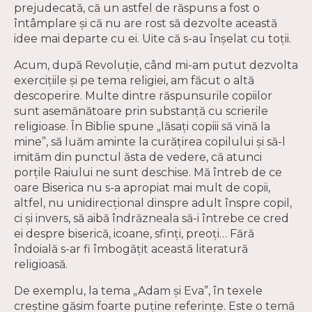
prejudecată, că un astfel de răspuns a fost o
întâmplare şi că nu are rost să dezvolte această
idee mai departe cu ei. Uite că s-au înşelat cu toţii.
Acum, după Revoluţie, când mi-am putut dezvolta
exerciţiile şi pe tema religiei, am făcut o altă
descoperire. Multe dintre răspunsurile copiilor
sunt asemănătoare prin substanţă cu scrierile
religioase. În Biblie spune „lăsaţi copiii să vină la
mine”, să luăm aminte la curăţirea copilului şi să-l
imităm din punctul ăsta de vedere, că atunci
porţile Raiului ne sunt deschise. Mă întreb de ce
oare Biserica nu s-a apropiat mai mult de copii,
altfel, nu unidirecţional dinspre adult înspre copil,
ci şi invers, să aibă îndrăzneala să-i întrebe ce cred
ei despre biserică, icoane, sfinţi, preoţi… Fără
îndoială s-ar fi îmbogăţit această literatură
religioasă.
De exemplu, la tema „Adam şi Eva”, în texele
creştine găsim foarte puţine referinţe. Este o temă