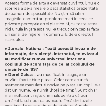
Această formă de artă a devansat cuvântul, nu e o
scorneală de-a mea, e o dată statistică prezentată
de oameni de specialitate. Nu ştim să citim
imaginile, oamenii au probleme mari în ceea ce
priveşte percepţia artei plastice. Şi, cu toate astea,
nici unuia în ţara asta nu i-a trecut prin cap să facă
un serial de iniţiere în domeniu. E de-a dreptul
scandalos.
● Jurnalul Naţional: Toată această invazie de
informaţie, de violenţă, internetul, televizorul
au modificat cumva universul interior al
copilului de acum faţă de cel al copilului de
dinainte de ’89?
● Dorel Zaica:
L-au modificat în tragic, e un
cuvânt foarte bine plasat. Celor care aruncă
asemenea maculaturi nocive pe piaţă, un copil le-a
dat un nume, i-a numit „hoţii de timp”. Sunt chiar
mai mult, sunt nişte criminali, pentru că pun
umărul la schilodirea psihicului încă din fazele
copilăriei. La aceste tipuri de otrăvuri, filmele