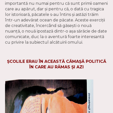
importantă nu numai pentru că sunt primii oameni
care au apărut, dar şi pentru că, o dată cu tragica
lor istorioară, păcatele s-au întins şi astăzi trăim
într-un adevărat ocean de păcate. Aceste exerciţii
de creativitate, încercând să găseşti o nouă
nuanţă, o nouă ipostază dintr-o aşa sărăcie de date
comunicate, duc la o aventură foarte interesantă
cu privire la subiectul alcătuirii omului.
ŞCOLILE ERAU ÎN ACEASTĂ CĂMAŞĂ POLITICĂ
ÎN CARE AU RĂMAS ŞI AZI