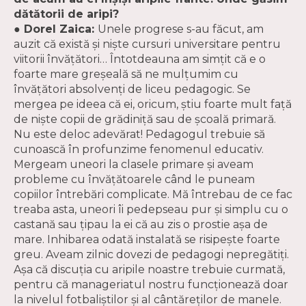
dătătorii de aripi?
● Dorel Zaica:
Unele progrese s-au făcut, am
auzit că există şi nişte cursuri universitare pentru
viitorii învăţători… Întotdeauna am simţit că e o
foarte mare greşeală să ne mulţumim cu
învăţători absolvenţi de liceu pedagogic. Se
mergea pe ideea că ei, oricum, ştiu foarte mult faţă
de nişte copii de grădiniţă sau de şcoală primară.
Nu este deloc adevărat! Pedagogul trebuie să
cunoască în profunzime fenomenul educativ.
Mergeam uneori la clasele primare şi aveam
probleme cu învăţătoarele când le puneam
copiilor întrebări complicate. Mă întrebau de ce fac
treaba asta, uneori îi pedepseau pur şi simplu cu o
castană sau ţipau la ei că au zis o prostie aşa de
mare. Inhibarea odată instalată se risipeşte foarte
greu. Aveam zilnic dovezi de pedagogi nepregătiţi.
Aşa că discuţia cu aripile noastre trebuie curmată,
pentru că manageriatul nostru funcţionează doar
la nivelul fotbaliştilor şi al cântăreţilor de manele.