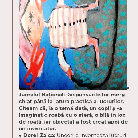
●
Jurnalul Naţional: Răspunsurile lor merg
chiar până la latura practică a lucrurilor.
Citeam că, la o temă dată, un copil şi-a
imaginat o roabă cu o sferă, o bilă în loc
de roată, iar obiectul a fost creat apoi de
un inventator.
● Dorel Zaica:
Uneori, ei inventează lucruri