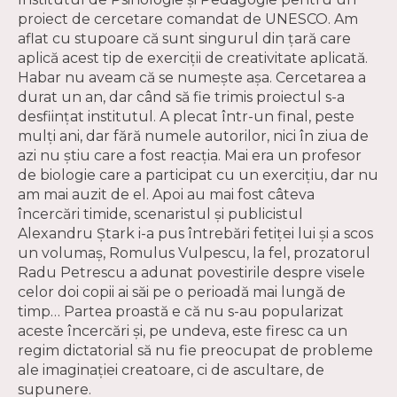
proiect de cercetare comandat de UNESCO. Am
aflat cu stupoare că sunt singurul din ţară care
aplică acest tip de exerciţii de creativitate aplicată.
Habar nu aveam că se numeşte aşa. Cercetarea a
durat un an, dar când să fie trimis proiectul s-a
desfiinţat institutul. A plecat într-un final, peste
mulţi ani, dar fără numele autorilor, nici în ziua de
azi nu ştiu care a fost reacţia. Mai era un profesor
de biologie care a participat cu un exerciţiu, dar nu
am mai auzit de el. Apoi au mai fost câteva
încercări timide, scenaristul şi publicistul
Alexandru Ştark i-a pus întrebări fetiţei lui şi a scos
un volumaş, Romulus Vulpescu, la fel, prozatorul
Radu Petrescu a adunat povestirile despre visele
celor doi copii ai săi pe o perioadă mai lungă de
timp… Partea proastă e că nu s-au popularizat
aceste încercări şi, pe undeva, este firesc ca un
regim dictatorial să nu fie preocupat de probleme
ale imaginaţiei creatoare, ci de ascultare, de
supunere.