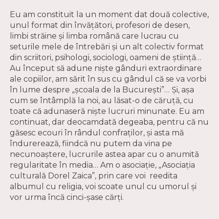
Eu am constituit la un moment dat două colective,
unul format din învăţători, profesori de desen,
limbi străine şi limba română care lucrau cu
seturile mele de întrebări şi un alt colectiv format
din scriitori, psihologi, sociologi, oameni de ştiinţă…
Au început să adune nişte gânduri extraordinare
ale copiilor, am sărit în sus cu gândul că se va vorbi
în lume despre „şcoala de la Bucureşti”… Şi, aşa
cum se întâmplă la noi, au lăsat-o de căruţă, cu
toate că adunaseră nişte lucruri minunate. Eu am
continuat, dar deocamdată degeaba, pentru că nu
găsesc ecouri în rândul confraţilor, şi asta mă
îndurerează, fiindcă nu putem da vina pe
necunoaştere, lucrurile astea apar cu o anumită
regularitate în media… Am o asociaţie, „Asociaţia
culturală Dorel Zaica”, prin care voi reedita
albumul cu religia, voi scoate unul cu umorul şi
vor urma încă cinci-şase cărţi.