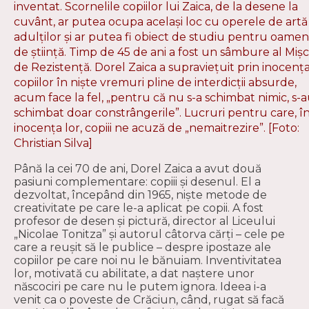
inventat. Scornelile copiilor lui Zaica, de la desene la
cuvânt, ar putea ocupa acelaşi loc cu operele de artă
adulţilor şi ar putea fi obiect de studiu pentru oamen
de ştiinţă. Timp de 45 de ani a fost un sâmbure al Mişcă
de Rezistenţă. Dorel Zaica a supravieţuit prin inocenţ
copiilor în nişte vremuri pline de interdicţii absurde,
acum face la fel, „pentru că nu s-a schimbat nimic, s-
schimbat doar constrângerile”. Lucruri pentru care, î
inocenţa lor, copiii ne acuză de „nemaitrezire”. [Foto:
Christian Silva]
Până la cei 70 de ani, Dorel Zaica a avut două
pasiuni complementare: copiii şi desenul. El a
dezvoltat, începând din 1965, nişte metode de
creativitate pe care le-a aplicat pe copii. A fost
profesor de desen şi pictură, director al Liceului
„Nicolae Tonitza” şi autorul câtorva cărţi – cele pe
care a reuşit să le publice – despre ipostaze ale
copiilor pe care noi nu le bănuiam. Inventivitatea
lor, motivată cu abilitate, a dat naştere unor
născociri pe care nu le putem ignora. Ideea i-a
venit ca o poveste de Crăciun, când, rugat să facă