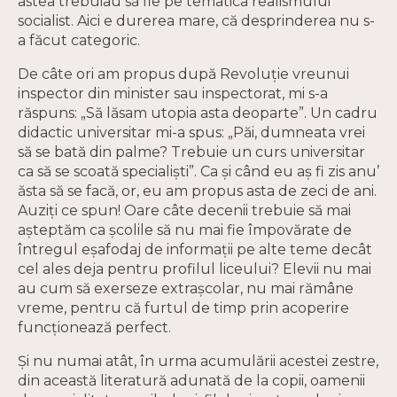
astea trebuiau să fie pe tematica realismului
socialist. Aici e durerea mare, că desprinderea nu s-
a făcut categoric.
De câte ori am propus după Revoluţie vreunui
inspector din minister sau inspectorat, mi s-a
răspuns: „Să lăsam utopia asta deoparte”. Un cadru
didactic universitar mi-a spus: „Păi, dumneata vrei
să se bată din palme? Trebuie un curs universitar
ca să se scoată specialişti”. Ca şi când eu aş fi zis anu’
ăsta să se facă, or, eu am propus asta de zeci de ani.
Auziţi ce spun! Oare câte decenii trebuie să mai
aşteptăm ca şcolile să nu mai fie împovărate de
întregul eşafodaj de informaţii pe alte teme decât
cel ales deja pentru profilul liceului? Elevii nu mai
au cum să exerseze extraşcolar, nu mai rămâne
vreme, pentru că furtul de timp prin acoperire
funcţionează perfect.
Şi nu numai atât, în urma acumulării acestei zestre,
din această literatură adunată de la copii, oamenii