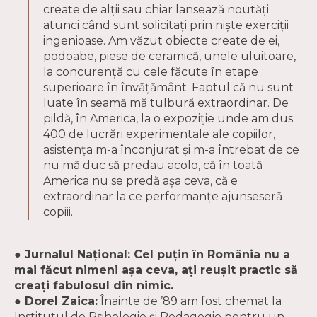
create de alţii sau chiar lansează noutăţi
atunci când sunt solicitaţi prin nişte exerciţii
ingenioase. Am văzut obiecte create de ei,
podoabe, piese de ceramică, unele uluitoare,
la concurenţă cu cele făcute în etape
superioare în învăţământ. Faptul că nu sunt
luate în seamă mă tulbură extraordinar. De
pildă, în America, la o expoziţie unde am dus
400 de lucrări experimentale ale copiilor,
asistenţa m-a înconjurat şi m-a întrebat de ce
nu mă duc să predau acolo, că în toată
America nu se predă aşa ceva, că e
extraordinar la ce performanţe ajunseseră
copiii.
● Jurnalul Naţional: Cel puţin în România nu a
mai făcut nimeni aşa ceva, aţi reuşit practic să
creaţi fabulosul din nimic.
● Dorel Zaica:
Înainte de ’89 am fost chemat la
Institutul de Psihologie şi Pedagogie pentru un