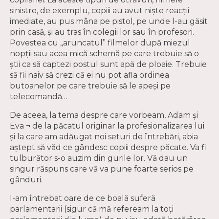
sinistre, de exemplu, copiii au avut nişte reacţii
imediate, au pus mâna pe pistol, pe unde l-au găsit
prin casă, şi au tras în colegii lor sau în profesori.
Povestea cu „aruncatul” filmelor după miezul
nopţii sau acea mică schemă pe care trebuie să o
ştii ca să captezi postul sunt apă de ploaie. Trebuie
să fii naiv să crezi că ei nu pot afla ordinea
butoanelor pe care trebuie să le apeşi pe
telecomandă…
De aceea, la tema despre care vorbeam, Adam şi
Eva ¬ de la păcatul originar la profesionalizarea lui
şi la care am adăugat noi seturi de întrebări, abia
aştept să văd ce gândesc copiii despre păcate. Va fi
tulburător s-o auzim din gurile lor. Vă dau un
singur răspuns care vă va pune foarte serios pe
gânduri.
I-am întrebat oare de ce boală suferă
parlamentarii (sigur că mă refeream la toţi