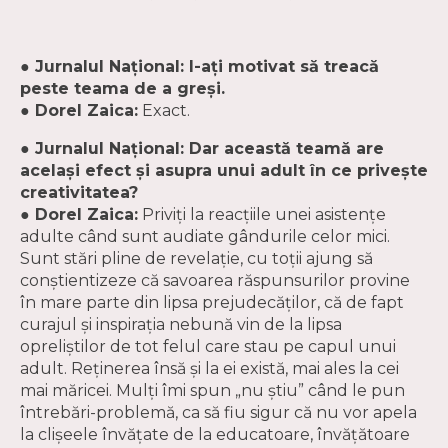
● Jurnalul Naţional: I-aţi motivat să treacă
peste teama de a greşi.
● Dorel Zaica:
Exact.
● Jurnalul Naţional: Dar această teamă are
acelaşi efect şi asupra unui adult în ce priveşte
creativitatea?
● Dorel Zaica:
Priviţi la reacţiile unei asistenţe
adulte când sunt audiate gândurile celor mici.
Sunt stări pline de revelaţie, cu toţii ajung să
conştientizeze că savoarea răspunsurilor provine
în mare parte din lipsa prejudecăţilor, că de fapt
curajul şi inspiraţia nebună vin de la lipsa
opreliştilor de tot felul care stau pe capul unui
adult. Reţinerea însă şi la ei există, mai ales la cei
mai măricei. Mulţi îmi spun „nu ştiu” când le pun
întrebări-problemă, ca să fiu sigur că nu vor apela
la clişeele învăţate de la educatoare, învăţătoare