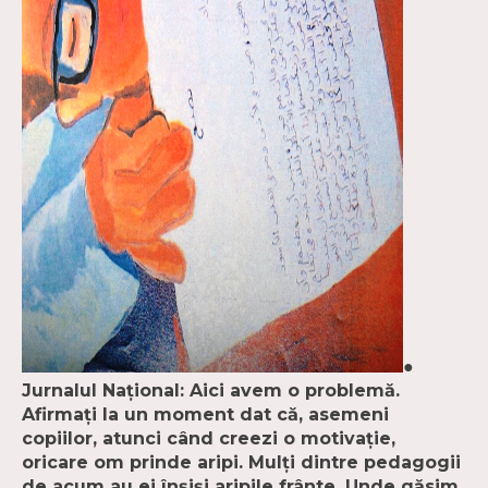
●
Jurnalul Naţional: Aici avem o problemă.
Afirmaţi la un moment dat că, asemeni
copiilor, atunci când creezi o motivaţie,
oricare om prinde aripi. Mulţi dintre pedagogii
de acum au ei înşişi aripile frânte. Unde găsim