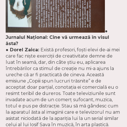
●
Jurnalul Naţional: Cine vă urmează în visul
ăsta?
● Dorel Zaica:
Există profesori, foşti elevi de-ai mei
care fac nişte exerciţii de creativitate demne de
luat în seamă, dar, din câte ştiu eu, aplicarea
întrebărilor ca stimul de creaţie nu mi-a ajuns la
ureche că ar fi practicată de cineva. Această
emisiune „Copiii spun lucruri trăsnite” e de
acceptat doar parţial, conotaţia ei comercială eu o
resimt teribil de dureros. Toate televiziunile sunt
invadate acum de un comerţ sufocant, muzica,
totul e pus pe distracţie. Stau să mă gândesc cum
la aparatul ăsta al imaginii care e televizorul nu am
asistat niciodată de la apariţia lui la un serial similar
celui al lui Iosif Sava în muzică, în arta plastică.