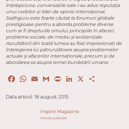
înțelepciune, conversațiile sale i-au adus reputația
unui vorbitor și lider de opinie internațional.
Sadhguru este foarte căutat la forumuri globale
prestigioase pentru a aborda probleme diverse
cum ar fi drepturile omului, principiile în afaceri,
probleme sociale, de mediu și existențiale.
Ascultătorii din toată lumea au fost impresionați de
înțelegerea lui pătrunzătoare asupra problemelor
actuale și afacerilor internaționale, precum și de
abordarea sa asupra temei bunăstării umane.
Facebook
WhatsApp
Email
Gmail
Print
LinkedIn
X
Partaj
Data articol: 18 august 2015
Inspire Magazine
Articole publicate