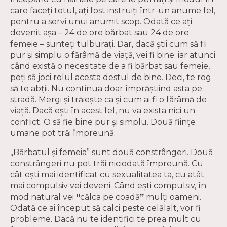
care faceți totul, ați fost instruiți într-un anume fel,
pentru a servi unui anumit scop. Odată ce ați
devenit așa – 24 de ore bărbat sau 24 de ore
femeie – sunteți tulburați. Dar, dacă știi cum să fii
pur și simplu o fărâmă de viață, vei fi bine; iar atunci
când există o necesitate de a fi bărbat sau femeie,
poți să joci rolul acesta destul de bine. Deci, te rog
să te abții. Nu continua doar împrăștiind asta pe
stradă. Mergi și trăiește ca și cum ai fi o fărâmă de
viață. Dacă ești în acest fel, nu va exista nici un
conflict. O să fie bine pur și simplu. Două ființe
umane pot trăi împreună.
„Bărbatul și femeia” sunt două constrângeri. Două
constrângeri nu pot trăi niciodată împreună. Cu
cât ești mai identificat cu sexualitatea ta, cu atât
mai compulsiv vei deveni. Când ești compulsiv, în
mod natural vei
“
călca pe coadă
”
mulți oameni.
Odată ce ai început să calci peste celălalt, vor fi
probleme. Dacă nu te identifici te prea mult cu