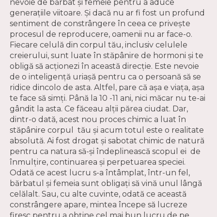
nevoie de bărbat și femeie pentru a aduce
generațiile viitoare. Și dacă nu ar fi fost un profund
sentiment de constrângere în ceea ce privește
procesul de reproducere, oamenii nu ar face-o.
Fiecare celulă din corpul tău, inclusiv celulele
creierului, sunt luate în stăpânire de hormoni și te
obligă să acționezi în această direcție. Este nevoie
de o inteligență uriașă pentru ca o persoană să se
ridice dincolo de asta. Altfel, pare că așa e viața, așa
te face să simți. Până la 10 -11 ani, nici măcar nu te-ai
gândit la asta. Ce făceau alții părea ciudat. Dar,
dintr-o dată, acest nou proces chimic a luat în
stăpânire corpul tău și acum totul este o realitate
absolută. Ai fost drogat și sabotat chimic de natură
pentru ca natura să-și îndeplinească scopul ei de
înmulţire, continuarea și perpetuarea speciei.
Odată ce acest lucru s-a întâmplat, într-un fel,
bărbatul și femeia sunt obligați să vină unul lângă
celălalt. Sau, cu alte cuvinte, odată ce această
constrângere apare, mintea începe să lucreze
firesc pentru a obține cel mai bun lucru de pe