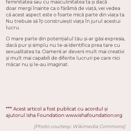
feminitatea sau cu masculinitatea ta și dacă
doar mergi înainte ca o fărâmă de viață, vei vedea
că acest aspect este o foarte mică parte din viața ta.
Nu trebuie să îți construiești viața în jurul acestui
lucru.
O mare parte din potențialul tău și-ar găsi expresia,
dacă pur și simplu nu te-ai identifica prea tare cu
sexualitatea ta. Oamenii ar deveni mult mai creativi
și mult mai capabili de diferite lucruri pe care nici
măcar nu și le-au imaginat.
*** Acest articol a fost publicat cu acordul și
ajutorul Isha Foundation
www.ishafoundation.org
[Photo courtesy: Wikimedia Commons]