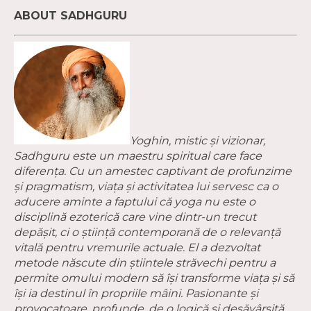
ABOUT SADHGURU
Yoghin, mistic și vizionar,
Sadhguru este un maestru spiritual care face
diferența. Cu un amestec captivant de profunzime
și pragmatism, viața și activitatea lui servesc ca o
aducere aminte a faptului că yoga nu este o
disciplină ezoterică care vine dintr-un trecut
depășit, ci o știință contemporană de o relevanță
vitală pentru vremurile actuale. El a dezvoltat
metode născute din știintele străvechi pentru a
permite omului modern să își transforme viața și să
își ia destinul în propriile mâini. Pasionante și
provocatoare, profunde, de o logică și desăvârșită