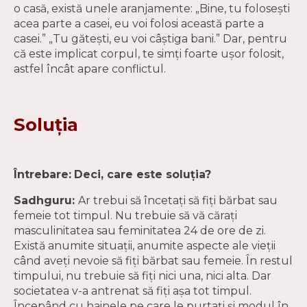
o casă, există unele aranjamente: „Bine, tu folosești
acea parte a casei, eu voi folosi această parte a
casei.” „Tu gătești, eu voi câștiga bani.” Dar, pentru
că este implicat corpul, te simți foarte ușor folosit,
astfel încât apare conflictul.
Soluția
Întrebare:
Deci, care este soluția?
Sadhguru:
Ar trebui să încetați să fiți bărbat sau
femeie tot timpul. Nu trebuie să vă cărați
masculinitatea sau feminitatea 24 de ore de zi.
Există anumite situații, anumite aspecte ale vieții
când aveți nevoie să fiți bărbat sau femeie. În restul
timpului, nu trebuie să fiți nici una, nici alta. Dar
societatea v-a antrenat să fiți așa tot timpul.
Începând cu hainele pe care le purtați și modul în