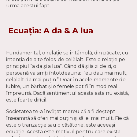
urma acestui fapt.
Ecuația: A da & A lua
Fundamental, o relație se întâmplă, din păcate, cu
intenția de a te folosi de celălalt. Este o relație pe
principiul “a da și a lua”. Când dă și ia zi de zi, o
persoană va simți întotdeauna: “eu dau mai mult,
celălalt dă mai puțin.” Doar în acele momente de
iubire, un bărbat și o femeie pot fi în mod real
împreună. Dacă sentimentul acesta asta nu există,
este foarte dificil.
Societatea te-a învățat mereu că a fi deștept
înseamnă să oferi mai puțin și să iei mai mult. Fie că
este o tranzacţie sau o căsătorie, este aceeași
ecuație. Acesta este motivul pentru care există