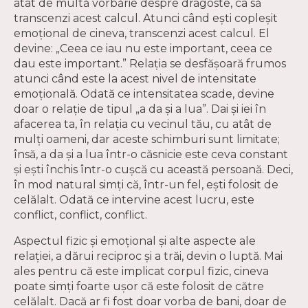
atât de multă vorbărie despre dragoste, ca să
transcenzi acest calcul. Atunci când ești copleșit
emoțional de cineva, transcenzi acest calcul. El
devine: „Ceea ce iau nu este important, ceea ce
dau este important.” Relația se desfășoară frumos
atunci când este la acest nivel de intensitate
emoțională. Odată ce intensitatea scade, devine
doar o relație de tipul „a da și a lua”. Dai și iei în
afacerea ta, în relația cu vecinul tău, cu atât de
mulți oameni, dar aceste schimburi sunt limitate;
însă, a da și a lua într-o căsnicie este ceva constant
și ești închis într-o cușcă cu această persoană. Deci,
în mod natural simți că, într-un fel, ești folosit de
celălalt. Odată ce intervine acest lucru, este
conflict, conflict, conflict.
Aspectul fizic și emoțional și alte aspecte ale
relației, a dărui reciproc și a trăi, devin o luptă. Mai
ales pentru că este implicat corpul fizic, cineva
poate simți foarte ușor că este folosit de către
celălalt. Dacă ar fi fost doar vorba de bani, doar de