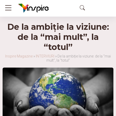
De la ambiție la viziune:
de la “mai mult”, la
“totul”
Inspire Magazine
»
INTERVIURI
»
De la ambiție la viziune: de la “mai
mult”, la “totul”