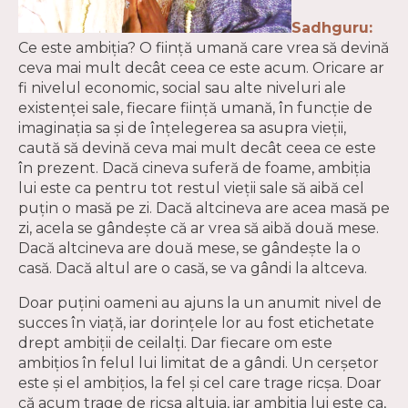
Sadhguru:
Ce este ambiția? O ființă umană care vrea să devină
ceva mai mult decât ceea ce este acum. Oricare ar
fi nivelul economic, social sau alte niveluri ale
existenței sale, fiecare ființă umană, în funcție de
imaginația sa și de înțelegerea sa asupra vieții,
caută să devină ceva mai mult decât ceea ce este
în prezent. Dacă cineva suferă de foame, ambiția
lui este ca pentru tot restul vieții sale să aibă cel
puțin o masă pe zi. Dacă altcineva are acea masă pe
zi, acela se gândește că ar vrea să aibă două mese.
Dacă altcineva are două mese, se gândește la o
casă. Dacă altul are o casă, se va gândi la altceva.
Doar puțini oameni au ajuns la un anumit nivel de
succes în viață, iar dorințele lor au fost etichetate
drept ambiții de ceilalți. Dar fiecare om este
ambițios în felul lui limitat de a gândi. Un cerșetor
este și el ambițios, la fel și cel care trage ricșa. Doar
că acum trage de ricșa altuia, iar ambiția lui este ca,