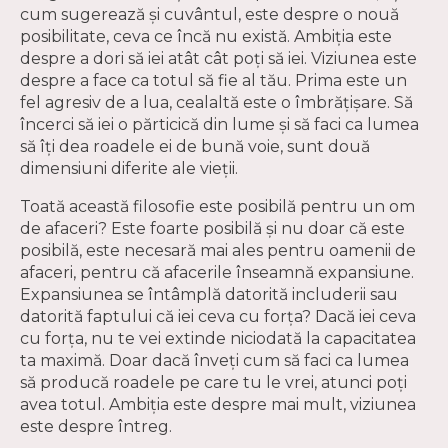
cum sugerează și cuvântul, este despre o nouă
posibilitate, ceva ce încă nu există. Ambiția este
despre a dori să iei atât cât poți să iei. Viziunea este
despre a face ca totul să fie al tău. Prima este un
fel agresiv de a lua, cealaltă este o îmbrățișare. Să
încerci să iei o părticică din lume și să faci ca lumea
să îți dea roadele ei de bună voie, sunt două
dimensiuni diferite ale vieții.
Toată această filosofie este posibilă pentru un om
de afaceri? Este foarte posibilă și nu doar că este
posibilă, este necesară mai ales pentru oamenii de
afaceri, pentru că afacerile înseamnă expansiune.
Expansiunea se întâmplă datorită includerii sau
datorită faptului că iei ceva cu forța? Dacă iei ceva
cu forța, nu te vei extinde niciodată la capacitatea
ta maximă. Doar dacă înveți cum să faci ca lumea
să producă roadele pe care tu le vrei, atunci poți
avea totul. Ambiția este despre mai mult, viziunea
este despre întreg.