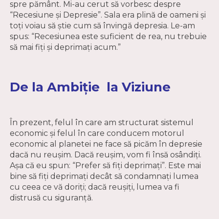
spre pământ. Mi-au cerut să vorbesc despre
“Recesiune și Depresie”. Sala era plină de oameni și
toți voiau să știe cum să învingă depresia. Le-am
spus: “Recesiunea este suficient de rea, nu trebuie
să mai fiți și deprimați acum.”
De la Ambiție la Viziune
În prezent, felul în care am structurat sistemul
economic și felul în care conducem motorul
economic al planetei ne face să picăm în depresie
dacă nu reușim. Dacă reușim, vom fi însă osândiți.
Așa că eu spun: “Prefer să fiți deprimați”. Este mai
bine să fiți deprimați decât să condamnați lumea
cu ceea ce vă doriți; dacă reușiți, lumea va fi
distrusă cu siguranță.