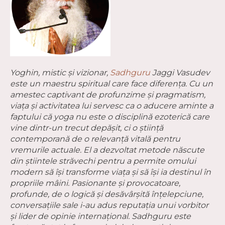
Yoghin, mistic și vizionar,
Sadhguru
Jaggi Vasudev
este un maestru spiritual care face diferența. Cu un
amestec captivant de profunzime și pragmatism,
viața și activitatea lui servesc ca o aducere aminte a
faptului că yoga nu este o disciplină ezoterică care
vine dintr-un trecut depășit, ci o știință
contemporană de o relevanță vitală pentru
vremurile actuale. El a dezvoltat metode născute
din știintele străvechi pentru a permite omului
modern să își transforme viața și să își ia destinul în
propriile mâini. Pasionante și provocatoare,
profunde, de o logică și desăvârșită înțelepciune,
conversațiile sale i-au adus reputația unui vorbitor
și lider de opinie internațional. Sadhguru este