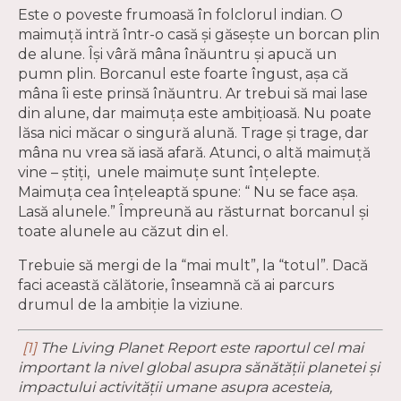
Este o poveste frumoasă în folclorul indian. O
maimuță intră într-o casă și găseşte un borcan plin
de alune. Își vâră mâna înăuntru și apucă un
pumn plin. Borcanul este foarte îngust, așa că
mâna îi este prinsă înăuntru. Ar trebui să mai lase
din alune, dar maimuța este ambițioasă. Nu poate
lăsa nici măcar o singură alună. Trage și trage, dar
mâna nu vrea să iasă afară. Atunci, o altă maimuță
vine – știți, unele maimuțe sunt înțelepte.
Maimuța cea înțeleaptă spune: “ Nu se face așa.
Lasă alunele.” Împreună au răsturnat borcanul și
toate alunele au căzut din el.
Trebuie să mergi de la “mai mult”, la “totul”. Dacă
faci această călătorie, înseamnă că ai parcurs
drumul de la ambiție la viziune.
[1]
The Living Planet Report este raportul cel mai
important la nivel global asupra sănătății planetei și
impactului activității umane asupra acesteia,