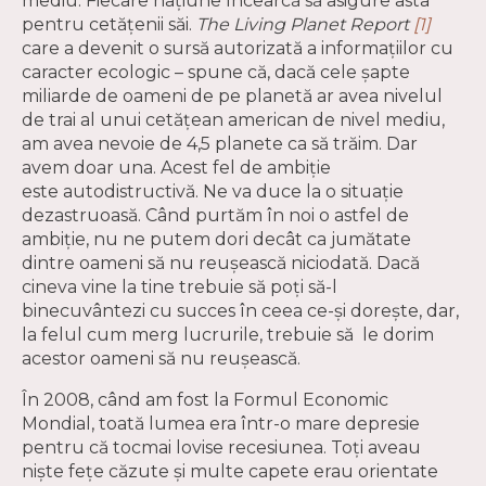
mediu. Fiecare națiune încearcă să asigure asta
pentru cetățenii săi.
The Living Planet Report
[1]
care a devenit o sursă autorizată a informațiilor cu
caracter ecologic
– spune că, dacă cele șapte
miliarde de oameni de pe planetă ar avea nivelul
de trai al unui cetățean american de nivel mediu,
am avea nevoie de 4,5 planete ca să trăim. Dar
avem doar una. Acest fel de ambiție
este autodistructivă. Ne va duce la o situație
dezastruoasă. Când purtăm în noi o astfel de
ambiție, nu ne putem dori decât ca jumătate
dintre oameni să nu reușească niciodată. Dacă
cineva vine la tine trebuie să poți să-l
binecuvântezi cu succes în ceea ce-și dorește, dar,
la felul cum merg lucrurile, trebuie să le dorim
acestor oameni să nu reușească.
În 2008, când am fost la Formul Economic
Mondial, toată lumea era într-o mare depresie
pentru că tocmai lovise recesiunea. Toți aveau
niște fețe căzute și multe capete erau orientate