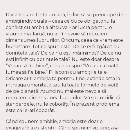
Dacă fiecare ființă umană, în loc să se preocupe de
ambiții individuale – ceea ce duce obligatoriu la
conflict cu ambiția altcuiva – ar lucra pentru o
viziune mai largă, nu ar fi nevoie să reducem
dimensiunea lucrurilor. Oricum, ceea ce vrem este
bunăstare. Tot ce spun este: De ce ești zgârcit cu
dorințele tale? De ce nu ești mărinimos? De ce nu
ești infinit cu dorințele tale? Nu este doar despre
“Vreau să fiu bine”, ci este despre “Vreau ca toată
lumea să fie bine.” Fii lacom cu ambițiile tale.
Oricare ar fi ambiția ta pentru tine, extinde asta la
întreaga umanitate sau la toate formele de viață
de pe planetă. Atunci nu mai este nevoie să
reducem dimensiunea lucrurilor. Vă spun: ridicați
standardele, nu le coborâți. În prezent problema
este că le-ați coborât.
Când spunem ambiție, ambiția este doar o
exagerare a existenței. Când spunem viziune, așa