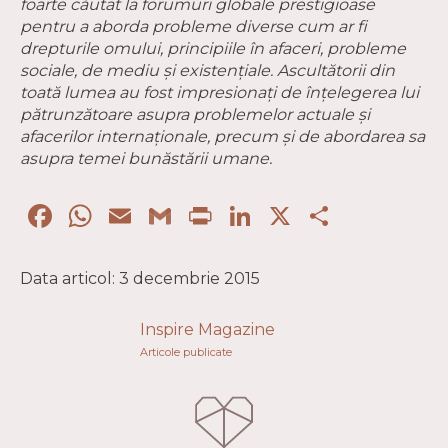
foarte căutat la forumuri globale prestigioase
pentru a aborda probleme diverse cum ar fi
drepturile omului, principiile în afaceri, probleme
sociale, de mediu și existențiale. Ascultătorii din
toată lumea au fost impresionați de înțelegerea lui
pătrunzătoare asupra problemelor actuale și
afacerilor internaționale, precum și de abordarea sa
asupra temei bunăstării umane.
Facebook
WhatsApp
Email
Gmail
Print
LinkedIn
X
Partaj
Data articol: 3 decembrie 2015
Inspire Magazine
Articole publicate