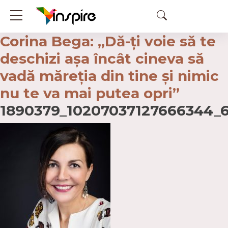
Corina Bega: „Dă-ţi voie să te
deschizi așa încât cineva să
vadă măreţia din tine şi nimic
nu te va mai putea opri”
1890379_10207037127666344_6