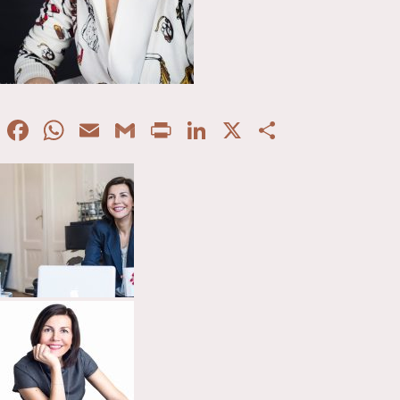
Facebook
WhatsApp
Email
Gmail
Print
LinkedIn
X
Partaje