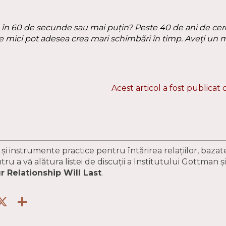
ia în 60 de secunde sau mai puțin? Peste 40 de ani de cer
le mici pot adesea crea mari schimbări în timp. Aveți un 
Acest articol a fost publicat
 și instrumente practice pentru întărirea relațiilor, baza
tru a vă alătura listei de discuții a Institutului Gottman și
r Relationship Will Last
.
nt
inkedIn
X
Partajează