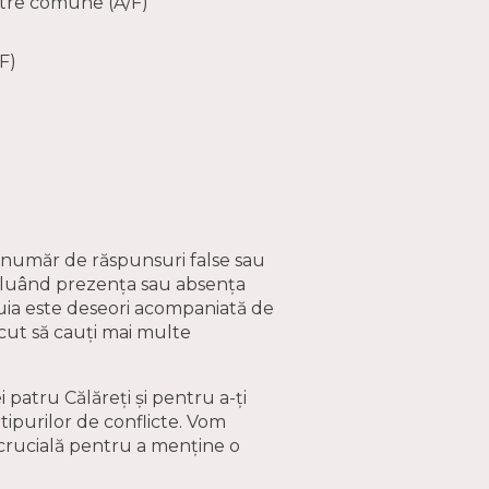
tre comune (A/F)
F)
n număr de răspunsuri false sau
valuând prezența sau absența
unuia este deseori acompaniată de
făcut să cauți mai multe
patru Călăreți și pentru a-ți
tipurilor de conflicte. Vom
 crucială pentru a menține o