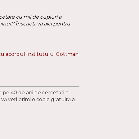
cetare cu mii de cupluri a
minut? Înscrieți-vă
aici
pentru
 cu acordul Institutului Gottman.
te pe 40 de ani de cercetări cu
 vă veți primi o copie gratuită a