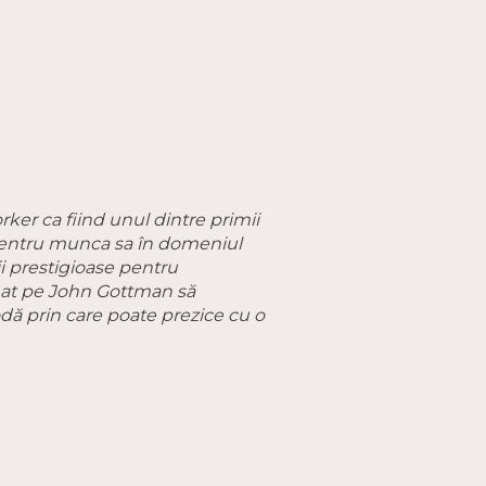
er ca fiind unul dintre primii
t pentru munca sa în domeniul
ii prestigioase pentru
minat pe John Gottman să
odă prin care poate prezice cu o