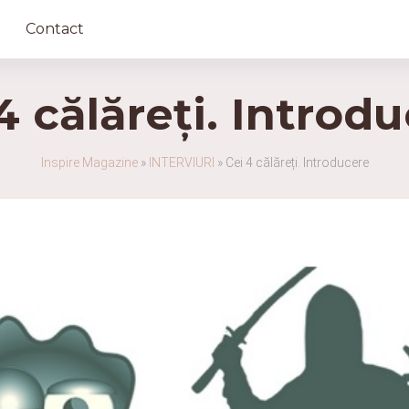
Contact
4 călăreți. Introd
Inspire Magazine
»
INTERVIURI
»
Cei 4 călăreți. Introducere