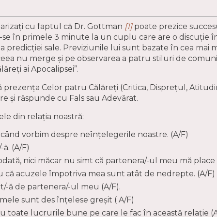
iliarizați cu faptul că Dr. Gottman
[1]
poate prezice succesu
e în primele 3 minute la un cuplu care are o discuție în
baza predicției sale. Previziunile lui sunt bazate în cea m
ceea nu merge și pe observarea a patru stiluri de comuni
ăreți ai Apocalipsei”.
rezența Celor patru Călăreți (Critica, Disprețul, Atitudi
bare și răspunde cu Fals sau Adevărat.
 din relația noastră:
t când vorbim despre neînțelegerile noastre. (A/F)
-ă. (A/F)
odată, nici măcar nu simt că partenera/-ul meu mă place 
 că acuzele împotriva mea sunt atât de nedrepte. (A/F)
t/-ă de partenera/-ul meu (A/F).
mele sunt des înțelese greșit ( A/F)
 toate lucrurile bune pe care le fac în această relație (