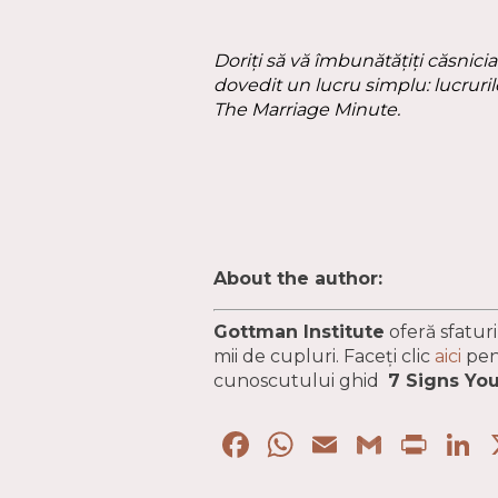
Doriți să vă îmbunătățiți căsnic
dovedit un lucru simplu: lucruri
The Marriage Minute.
About the author:
Gottman Institute
oferă sfaturi
mii de cupluri. Faceți clic
aici
pen
cunoscutului ghid
7 Signs You
Facebook
WhatsApp
Email
Gmail
Pri
L