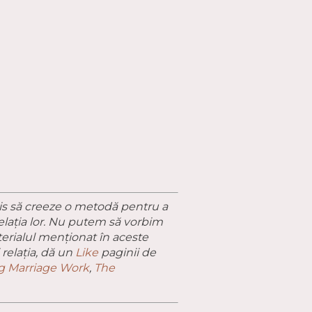
is să creeze o metodă pentru a
relația lor. Nu putem să vorbim
terialul menționat în aceste
 relația, dă un
Like
paginii de
ng Marriage Work
,
The