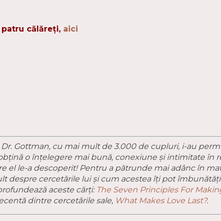
patru călăreți,
aici
 Dr. Gottman, cu mai mult de 3.000 de cupluri, i-au perm
ă obțină o înțelegere mai bună, conexiune și intimitate în 
care el le-a descoperit! Pentru a pătrunde mai adânc în ma
lt despre cercetările lui și cum acestea îți pot îmbunătăți
profundează aceste cărți:
The Seven Principles For Maki
ecentă dintre cercetările sale,
What Makes Love Last?
.