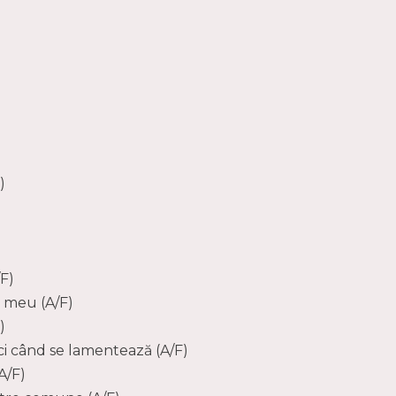
)
F)
i meu (A/F)
)
ci când se lamentează (A/F)
A/F)