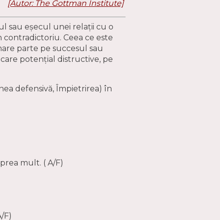
[Autor: The Gottman Institute]
l sau eșecul unei relații cu o
 contradictoriu. Ceea ce este
ai mare parte pe succesul sau
care potențial distructive, pe
nea defensivă, Împietrirea) în
prea mult. ( A/F)
A/F)