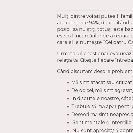
Mulți dintre voi ați putea fi fam
acuratețe de 94%, doar uitându-s
posibil să nu știți, totuși, este 
eșecul încercărilor de a repara 
care el le numește “Cei patru Căl
Următorul chestionar evaluează p
relația ta. Citește fiecare între
Când discutăm despre problemele
Mă simt atacat sau critica
De obicei, mă simt agresat/
În disputele noastre, câte
Trebuie să mă apăr pentru
Deseori mă simt neaprecia
Sentimentele și intențiile 
Nu sunt apreciat/-ă pentru