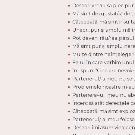
Deseori vreau să plec pur ș
Mă simt dezgustat/-ă de to
Câteodată, mă simt insult
Uneori, pur și simplu mă în
Pot deveni rău/rea și insul
Mă simt pur și simplu nere
Multe dintre neînțelegeri
Felul în care vorbim unul c
Îmi spun: “Cine are nevoie 
Partenerul/-a meu nu se s
Problemele noastre m-au f
Partenera/-ul meu nu abor
Încerc să arăt defectele 
Câteodată, mă simt exploziv
Partenerul/-a meu foloseșt
Deseori îmi asum vina pen