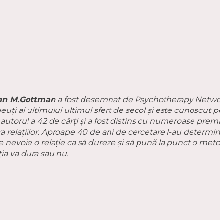
hn M.Gottman
a fost desemnat de Psychotherapy Network
peuți ai ultimului ultimul sfert de secol și este cunoscu
te autorul a 42 de cărți și a fost distins cu numeroase prem
pra relațiilor. Aproape 40 de ani de cercetare l-au deter
e nevoie o relație ca să dureze și să pună la punct o met
ția va dura sau nu.