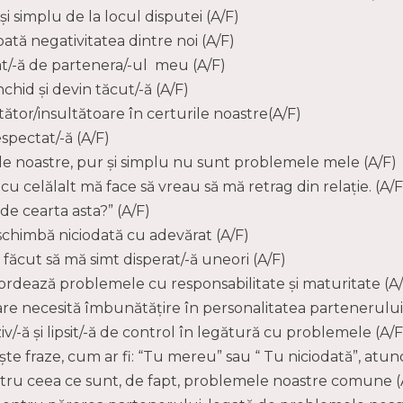
i simplu de la locul disputei (A/F)
ată negativitatea dintre noi (A/F)
at/-ă de partenera/-ul meu (A/F)
chid și devin tăcut/-ă (A/F)
tător/insultătoare în certurile noastre(A/F)
spectat/-ă (A/F)
le noastre, pur și simplu nu sunt problemele mele (A/F)
u celălalt mă face să vreau să mă retrag din relație. (A/F
de cearta asta?” (A/F)
chimbă niciodată cu adevărat (A/F)
ăcut să mă simt disperat/-ă uneori (A/F)
dează problemele cu responsabilitate și maturitate (A/
care necesită îmbunătățire în personalitatea partenerulu
/-ă și lipsit/-ă de control în legătură cu problemele (A/F
e fraze, cum ar fi: “Tu mereu” sau “ Tu niciodată”, atun
tru ceea ce sunt, de fapt, problemele noastre comune (