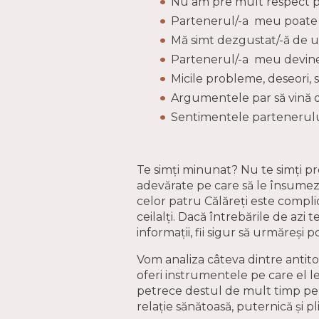
Nu am pre mult respect p
Partenerul/-a meu poate fi
Mă simt dezgustat/-ă de u
Partenerul/-a meu devine
Micile probleme, deseori, se
Argumentele par să vină de
Sentimentele partenerulu
Te simți minunat? Nu te simți p
adevărate pe care să le însumez
celor patru Călăreți este compli
ceilalți. Dacă întrebările de azi 
informații, fii sigur să urmăreși
Vom analiza câteva dintre antito
oferi instrumentele pe care el l
petrece destul de mult timp pe a
relație sănătoasă, puternică și pl