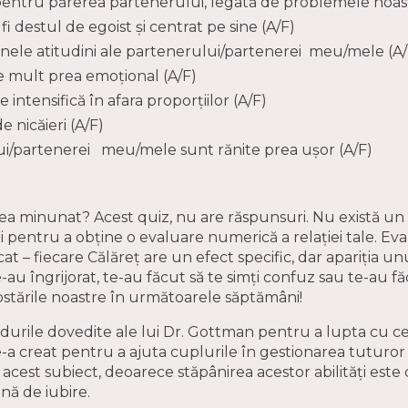
entru părerea partenerului, legată de problemele noas
 destul de egoist și centrat pe sine (A/F)
nele atitudini ale partenerului/partenerei meu/mele (A/
 mult prea emoțional (A/F)
 intensifică în afara proporțiilor (A/F)
 nicăieri (A/F)
i/partenerei meu/mele sunt rănite prea ușor (A/F)
rea minunat? Acest quiz, nu are răspunsuri. Nu există u
i pentru a obține o evaluare numerică a relației tale. E
cat – fiecare Călăreț are un efect specific, dar apariția 
te-au îngrijorat, te-au făcut să te simți confuz sau te-au 
 postările noastre în următoarele săptămâni!
durile dovedite ale lui Dr. Gottman pentru a lupta cu cei 
e-a creat pentru a ajuta cuplurile în gestionarea tuturor 
cest subiect, deoarece stăpânirea acestor abilități este
ină de iubire.