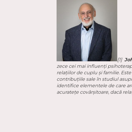
[1]
Jo
zece cei mai influenți psihotera
relațiilor de cuplu și familie. Es
contribuțiile sale în studiul asu
identifice elementele de care ar
acuratețe covârșitoare, dacă rela