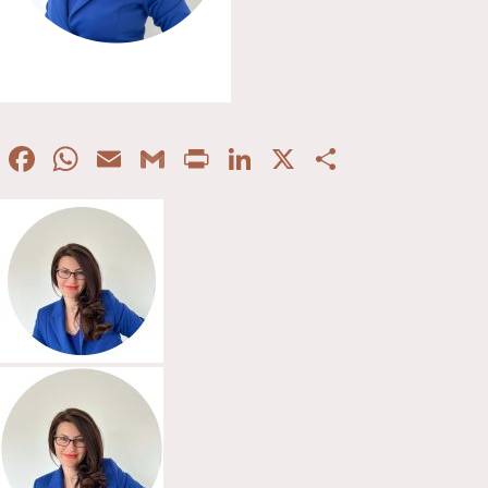
Facebook
WhatsApp
Email
Gmail
Print
LinkedIn
X
Partaje